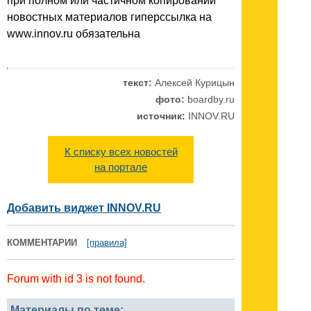
при полном или частичном копировании
новостных материалов гиперссылка на
www.innov.ru обязательна
текст:
Алексей Курицын
фото:
boardby.ru
источник:
INNOV.RU
К списку всех новостей
на портале
Добавить виджет INNOV.RU
КОММЕНТАРИИ
[правила]
Forum with id 3 is not found.
Материалы по теме: