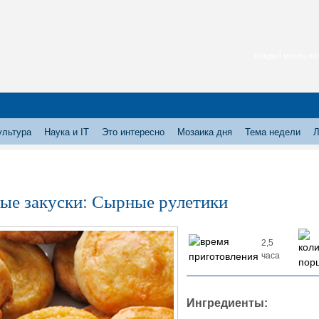
каждый месяц нас
ультура
Наука и IT
Это интересно
Мозаика дня
Тема недели
Л
ые закуски: Сырные рулетики
2,5
часа
Ингредиенты: