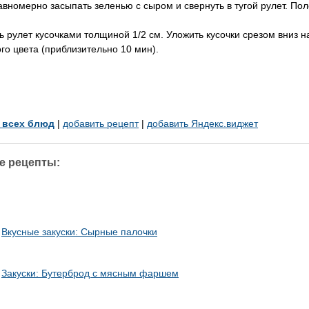
вномерно засыпать зеленью с сыром и свернуть в тугой рулет. По
 рулет кусочками толщиной 1/2 см. Уложить кусочки срезом вниз на
ого цвета (приблизительно 10 мин).
у всех блюд
|
добавить рецепт
|
добавить Яндекс.виджет
е рецепты:
Вкусные закуски: Сырные палочки
Закуски: Бутерброд с мясным фаршем