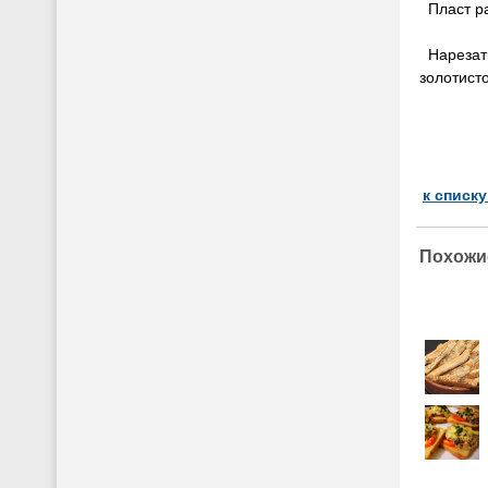
Пласт ра
Нарезать
золотист
к списк
Похожи