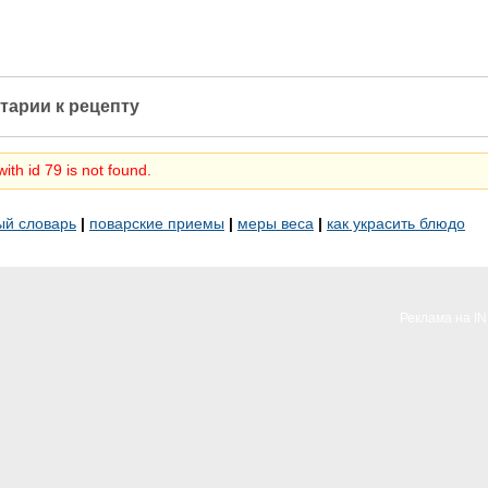
тарии к рецепту
ith id 79 is not found.
ый словарь
|
поварские приемы
|
меры веса
|
как украсить блюдо
Реклама на I