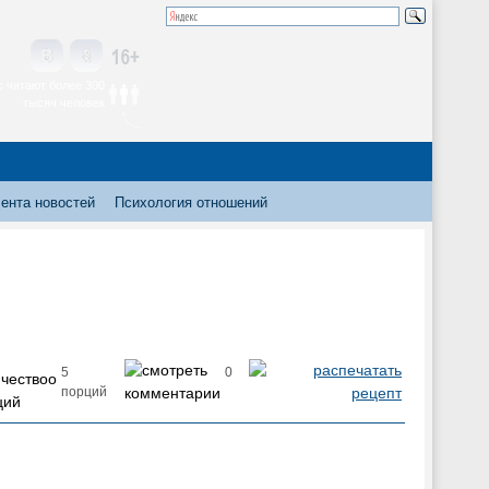
 читают более 300
тысяч человек
ента новостей
Психология отношений
5
0
порций