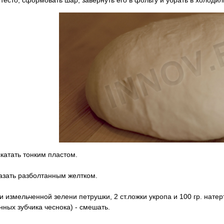
скатать тонким пластом.
азать разболтанным желтком.
и измельченной зелени петрушки, 2 ст.ложки укропа и 100 гр. нате
нных зубчика чеснока) - смешать.