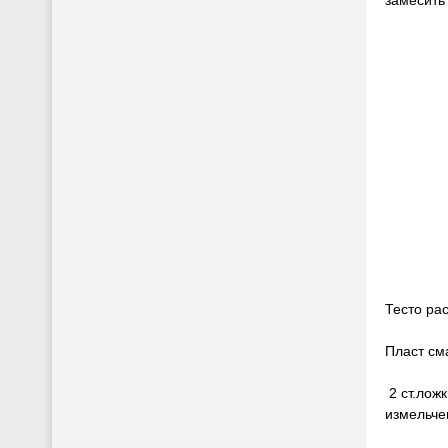
Тесто ра
Пласт см
2 ст.ложк
измельче