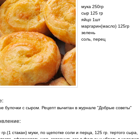
мука 250гр
сыр 125 гр
яйцо 1шт
маргарин(масло) 125гр
зелень
соль, перец
е:
е булочки с сыром. Рецепт вычитан в журнале "Добрые советы"
овление:
 гр.(1 стакан) муки, по щепотке соли и перца, 125 гр. тертого сыра,
тесто, сформовать шар, завернуть его в фольгу и убрать в холодил