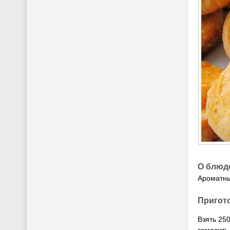
О блюд
Ароматны
Пригот
Взять 250
замесить 