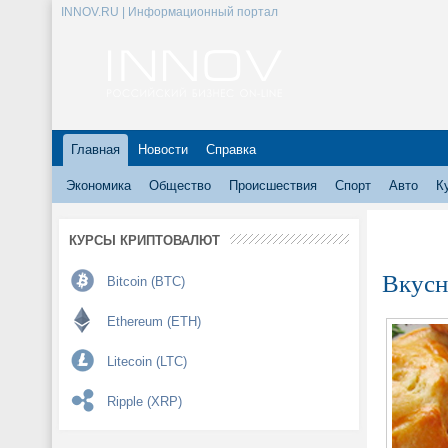
INNOV.RU | Информационный портал
Главная
Новости
Справка
Экономика
Общество
Происшествия
Спорт
Авто
К
КУРСЫ КРИПТОВАЛЮТ
Вкусн
Bitcoin (BTC)
Ethereum (ETH)
Litecoin (LTC)
Ripple (XRP)