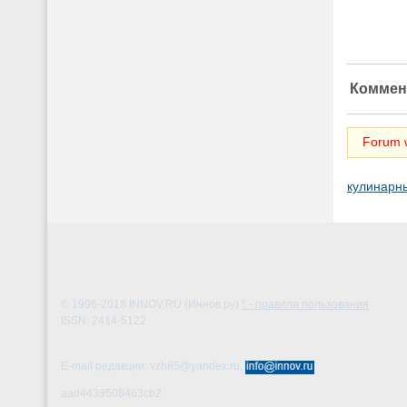
Коммен
Forum w
кулинарн
© 1996-2018
INNOV.RU (Иннов.ру)
* - правила пользования
ISSN: 2414-5122
E-mail редакции: vzh85@yandex.ru,
aad4439508463cb2