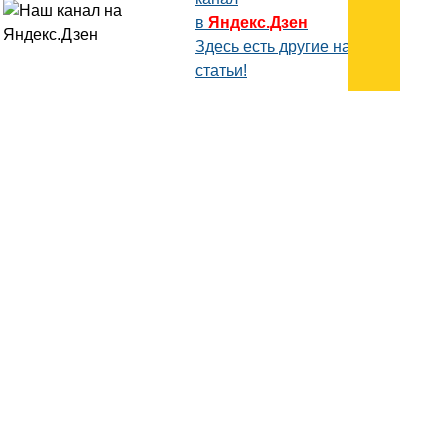
в
Яндекс.Дзен
Здесь есть другие наши
статьи!
Поиск
Карта сайта
© 1996-2026 INNOV.RU (Иннов.ру) -
информационное агентство.
* -
правила пользования
ISSN: 2414-5122