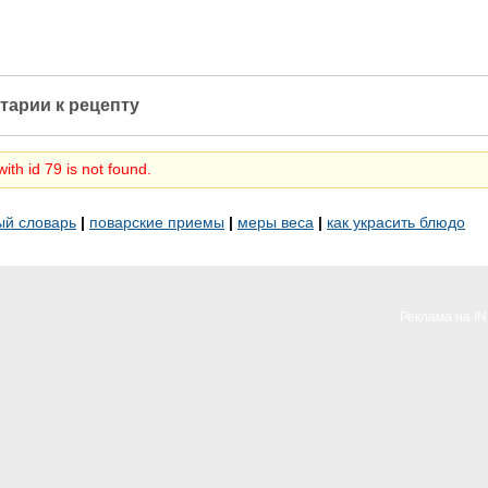
тарии к рецепту
ith id 79 is not found.
ый словарь
|
поварские приемы
|
меры веса
|
как украсить блюдо
Реклама на I