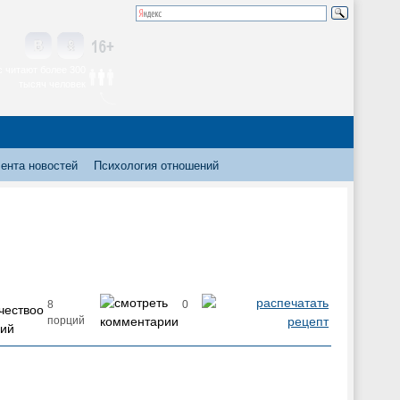
 читают более 300
тысяч человек
ента новостей
Психология отношений
8
0
порций