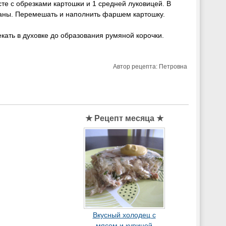
те с обрезками картошки и 1 средней луковицей. В
етаны. Перемешать и наполнить фаршем картошку.
ать в духовке до образования румяной корочки.
Автор рецепта:
Петровна
★ Рецепт месяца ★
Вкусный холодец с
мясом и курицей