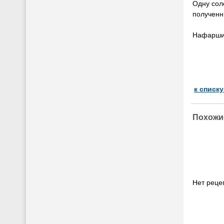
Одну сол
полученн
Нафаршир
к списк
Похожи
Нет рецеп