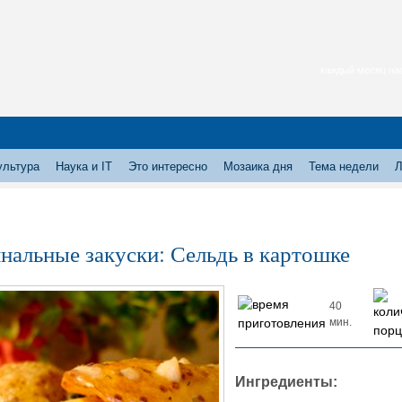
каждый месяц нас
ультура
Наука и IT
Это интересно
Мозаика дня
Тема недели
Л
нальные закуски: Сельдь в картошке
40
мин.
Ингредиенты: