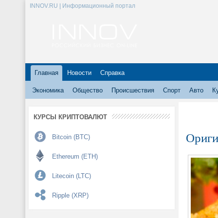
INNOV.RU | Информационный портал
Главная
Новости
Справка
Экономика
Общество
Происшествия
Спорт
Авто
К
КУРСЫ КРИПТОВАЛЮТ
Ориги
Bitcoin (BTC)
Ethereum (ETH)
Litecoin (LTC)
Ripple (XRP)