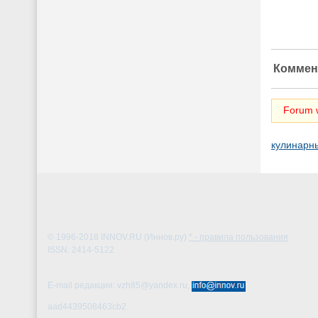
Коммен
Forum w
кулинарн
© 1996-2018
INNOV.RU (Иннов.ру)
* - правила пользования
ISSN: 2414-5122
E-mail редакции: vzh85@yandex.ru,
aad4439508463cb2