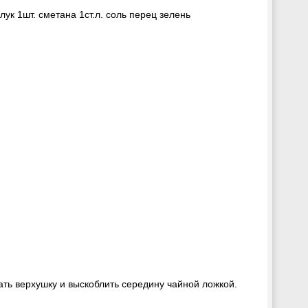
лук 1шт. сметана 1ст.л. соль перец зелень
зать верхушку и выскоблить середину чайной ложкой.