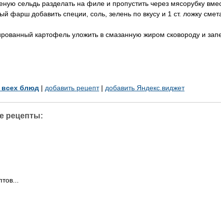
еную сельдь разделать на филе и пропустить через мясорубку вмес
ый фарш добавить специи, соль, зелень по вкусу и 1 ст. ложку см
ованный картофель уложить в смазанную жиром сковороду и запек
у всех блюд
|
добавить рецепт
|
добавить Яндекс.виджет
е рецепты:
тов...