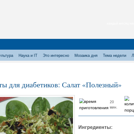
каждый месяц нас
ультура
Наука и IT
Это интересно
Мозаика дня
Тема недели
Л
ты для диабетиков: Салат «Полезный»
20
мин.
Ингредиенты: