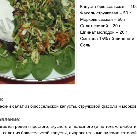
Капуста брюссельская – 100
Фасоль стручковая – 50 г
Морковь свежая – 50 г
Салат свежий – 20 г
Шпинат молодой – 20 г
Сметана 15%-ой жирности
Соль
е:
еский салат из брюссельской капусты, стручковой фасоли и морков
овление:
гается рецепт простого, вкусного и полезного (и не только диабет
- салат из брюссельской капусты, очаровательные вилочки которо