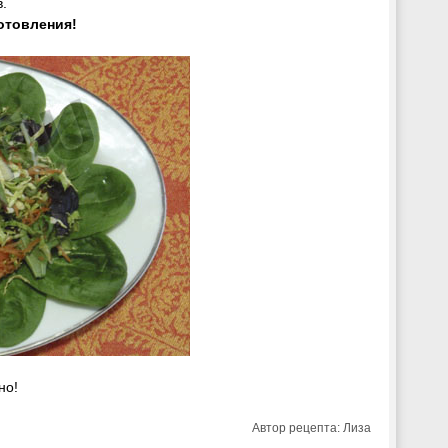
.
отовления!
но!
Автор рецепта:
Лиза