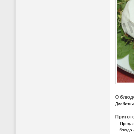
О блюд
Диабетич
Пригот
Предла
блюдо 