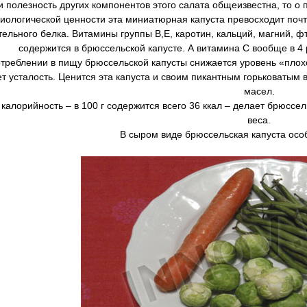
 полезность других компонентов этого салата общеизвестна, то о 
иологической ценности эта миниатюрная капуста превосходит почти
тельного белка. Витамины группы В,Е, каротин, кальций, магний, фт
содержится в брюссельской капусте. А витамина С вообще в 4 
треблении в пищу брюссельской капусты снижается уровень «плох
т усталость. Ценится эта капуста и своим пикантным горьковатым 
масел.
 калорийность – в 100 г содержится всего 36 ккал – делает брюсс
веса.
В сыром виде брюссельская капуста осо