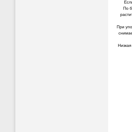
Если
По б
расти
При упо
снимае
Низкая