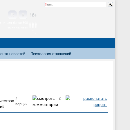
 читают более 300
тысяч человек
ента новостей
Психология отношений
2
0
порции