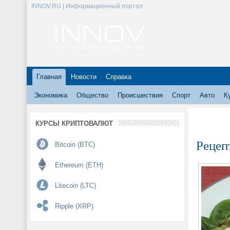
INNOV.RU | Информационный портал
Главная
Новости
Справка
Экономика
Общество
Происшествия
Спорт
Авто
К
КУРСЫ КРИПТОВАЛЮТ
Рецеп
Bitcoin (BTC)
Ethereum (ETH)
Litecoin (LTC)
Ripple (XRP)