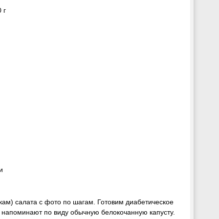
 г
и
икам) салата с фото по шагам. Готовим диабетическое
й напоминают по виду обычную белокочанную капусту.