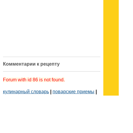
Комментарии к рецепту
Forum with id 86 is not found.
кулинарный словарь
|
поварские приемы
|
меры веса
|
как украсить блюдо
Подписывайтесь на наш
канал
в
Яндекс.Дзен