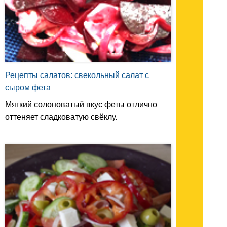
Рецепты салатов: свекольный салат с
сыром фета
Мягкий солоноватый вкус феты отлично
оттеняет сладковатую свёклу.