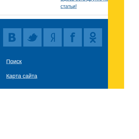
статьи!
Поиск
Карта сайта
© 1996-2026 INNOV.RU (Иннов.ру) -
информационное агентство.
* -
правила пользования
ISSN: 2414-5122
E-mail редакции: