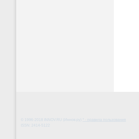
© 1996-2018
INNOV.RU (Иннов.ру)
* - правила пользования
ISSN: 2414-5122