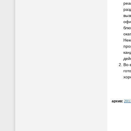
реа
раз
выз
офи
блю
ока
Нек
про
кан
дей
Во-
гот
хор
архив:
201