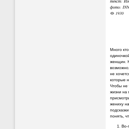
текст: Иг
фото: IN
1930
Много кто
одиночкой
женщин. Н
возможно,
не хочетс
которые н
Чтобы не 
жизни на 
присмотр
жениху на
подсказки
понять, ч
Во-