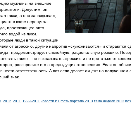
кцию мужчины на внешние
дражители. Допустим, он
вал такси, а оно запаздывает,
циант в кафе перепутал
да, проезжающее авто
тило водой из лужи.
оторые люди в такой ситуации
являют агрессию, другие напротив «скукоживаются» и стараются сд
дидат продемонстрирует спокойную, рациональную реакцию. Поверь
ствовать также – не высказывать агрессию и не прятаться от конфл
вторых, расспросите его о предыдущих отношениях. Если он обвин
ов нести ответственность. А вот если делает акцент на полученном
оший знак.
3
2012
2011
1999-2011
новости ИТ
гость портала 2013
тема недели 2013
по