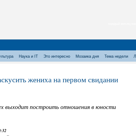
каждый месяц нас
ультура
Наука и IT
Это интересно
Мозаика дня
Тема недели
Л
аскусить жениха на первом свидании
сех выходит построить отношения в юности
0:32