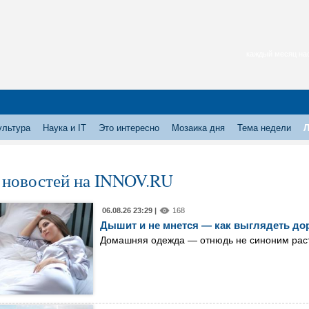
каждый месяц нас
ультура
Наука и IT
Это интересно
Мозаика дня
Тема недели
Л
 новостей на INNOV.RU
06.08.26 23:29 |
168
Дышит и не мнется — как выглядеть дор
Домашняя одежда — отнюдь не синоним раст