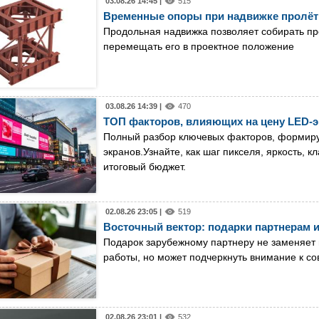
03.08.26 14:45 |
515
Временные опоры при надвижке пролёт
Продольная надвижка позволяет собирать пр
перемещать его в проектное положение
03.08.26 14:39 |
470
ТОП факторов, влияющих на цену LED-э
Полный разбор ключевых факторов, формир
экранов.Узнайте, как шаг пикселя, яркость, 
итоговый бюджет.
02.08.26 23:05 |
519
Восточный вектор: подарки партнерам и
Подарок зарубежному партнеру не заменяет 
работы, но может подчеркнуть внимание к с
02.08.26 23:01 |
532