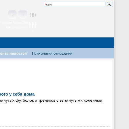
 читают более 300
тысяч человек
ента новостей
Психология отношений
ого у себя дома
янутых футболок и треников с вытянутыми коленями