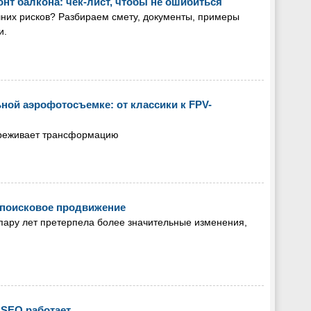
нт балкона: чек-лист, чтобы не ошибиться
шних рисков? Разбираем смету, документы, примеры
и.
ой аэрофотосъемке: от классики к FPV-
реживает трансформацию
я поисковое продвижение
пару лет претерпела более значительные изменения,
 SEO работает