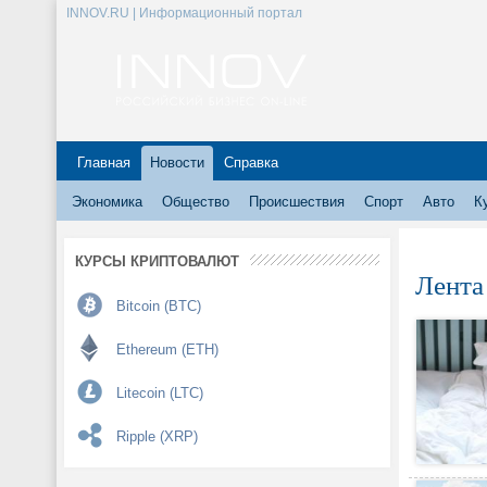
INNOV.RU | Информационный портал
Главная
Новости
Справка
Экономика
Общество
Происшествия
Спорт
Авто
К
КУРСЫ КРИПТОВАЛЮТ
Лента
Bitcoin (BTC)
Ethereum (ETH)
Litecoin (LTC)
Ripple (XRP)