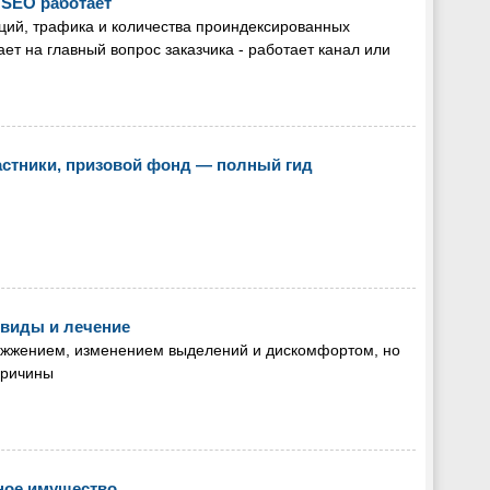
 SEO работает
иций, трафика и количества проиндексированных
ает на главный вопрос заказчика - работает канал или
 участники, призовой фонд — полный гид
 виды и лечение
, жжением, изменением выделений и дискомфортом, но
причины
ное имущество