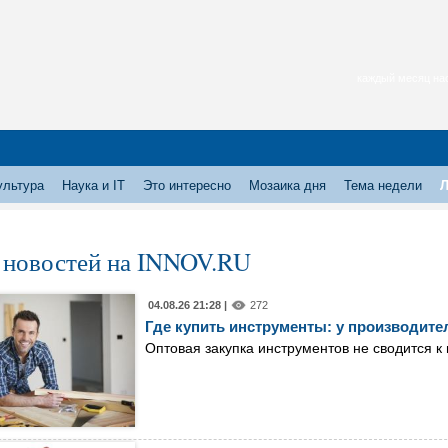
каждый месяц нас
ультура
Наука и IT
Это интересно
Мозаика дня
Тема недели
Л
 новостей на INNOV.RU
04.08.26 21:28 |
272
Где купить инструменты: у производител
Оптовая закупка инструментов не сводится к