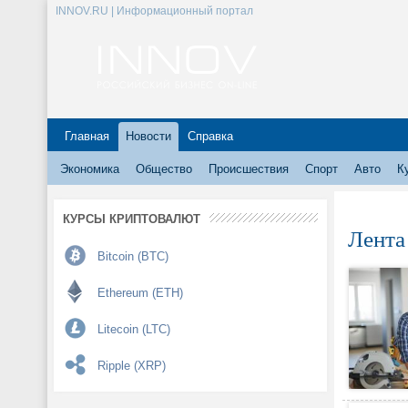
INNOV.RU | Информационный портал
Главная
Новости
Справка
Экономика
Общество
Происшествия
Спорт
Авто
К
КУРСЫ КРИПТОВАЛЮТ
Лента
Bitcoin (BTC)
Ethereum (ETH)
Litecoin (LTC)
Ripple (XRP)