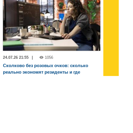
24.07.26 21:55
|
1056
Сколково без розовых очков: сколько
реально экономят резиденты и где
спрятаны подводные камни
Про налоговые льготы Сколково слышали,
кажется, все. А вот сколько это в деньгах —
вопрос, на котором спотыкается даже
опытный финансист