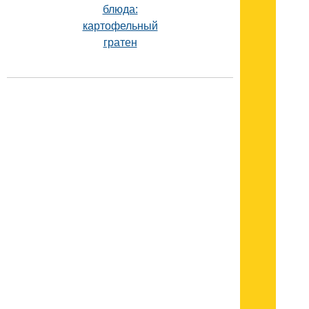
блюда:
картофельный
гратен