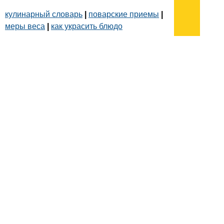
кулинарный словарь
|
поварские приемы
|
меры веса
|
как украсить блюдо
Подписывайтесь на наш
канал
в
Яндекс.Дзен
Здесь есть другие наши
статьи!
Поиск
Карта сайта