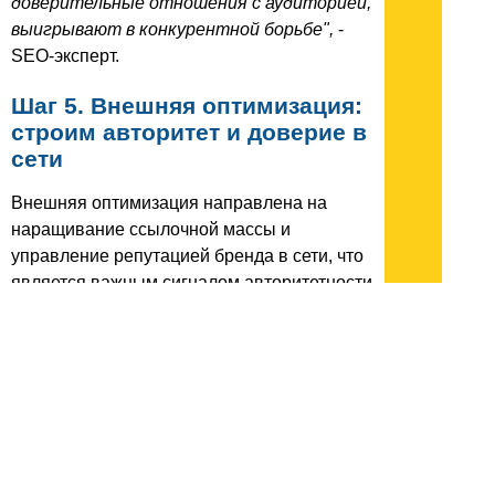
доверительные отношения с аудиторией,
выигрывают в конкурентной борьбе",
-
SEO-эксперт.
Шаг 5. Внешняя оптимизация:
строим авторитет и доверие в
сети
Внешняя оптимизация направлена на
наращивание ссылочной массы и
управление репутацией бренда в сети, что
является важным сигналом авторитетности
для поисковых систем.
Линкбилдинг на трастовых
автопорталах и в СМИ
Размещение ссылок на авторитетных
автомобильных порталах и в профильных
СМИ помогает нарастить ссылочный