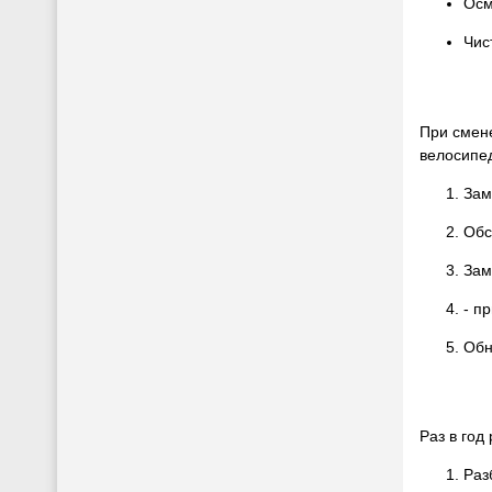
Осм
Чис
При смен
велосипе
Зам
Обс
Зам
- п
Обн
Раз в год
Раз