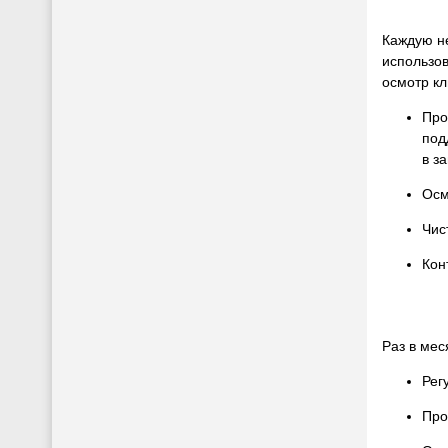
Каждую н
использо
осмотр к
Про
под
в з
Осм
Чис
Кон
Раз в мес
Рег
Про