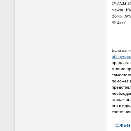
25.11.25 2
текст: Иг
фото: IN
2888
Если вы 
обслужив
предлагае
многие п
самостоя
поможет в
представл
необходи
этапах ег
его в иде
состоянии
Ежен