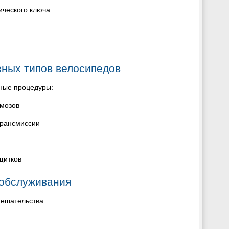
ического ключа
ных типов велосипедов
ьные процедуры:
рмозов
трансмиссии
щитков
 обслуживания
ешательства: