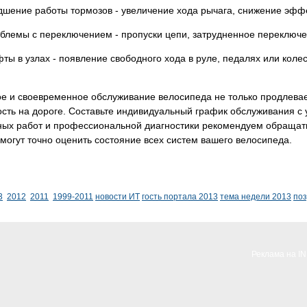
дшение работы тормозов - увеличение хода рычага, снижение эфф
блемы с переключением - пропуски цепи, затрудненное переключ
ты в узлах - появление свободного хода в руле, педалях или коле
е и своевременное обслуживание велосипеда не только продлевает
сть на дороге. Составьте индивидуальный график обслуживания с 
ных работ и профессиональной диагностики рекомендуем обращать
могут точно оценить состояние всех систем вашего велосипеда.
3
2012
2011
1999-2011
новости ИТ
гость портала 2013
тема недели 2013
по
Реклама на I