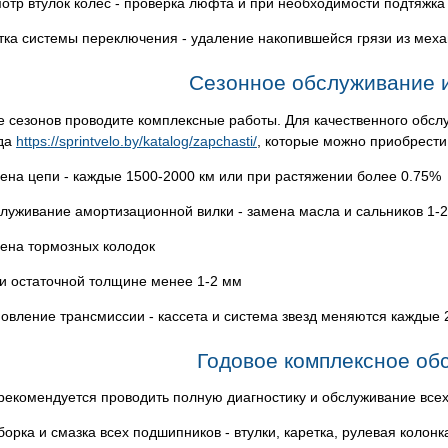
отр втулок колес - проверка люфта и при необходимости подтяжка
тка системы переключения - удаление накопившейся грязи из мех
Сезонное обслуживание и
е сезонов проводите комплексные работы. Для качественного обсл
да
https://sprintvelo.by/katalog/zapchasti/
, которые можно приобрести
ена цепи - каждые 1500-2000 км или при растяжении более 0.75%
луживание амортизационной вилки - замена масла и сальников 1-2 
ена тормозных колодок
ри остаточной толщине менее 1-2 мм
овление трансмиссии - кассета и система звезд меняются каждые 
Годовое комплексное об
 рекомендуется проводить полную диагностику и обслуживание всех
борка и смазка всех подшипников - втулки, каретка, рулевая колонк