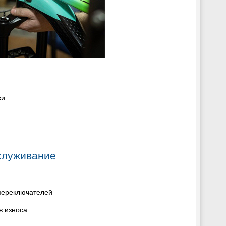
ки
служивание
 переключателей
в износа