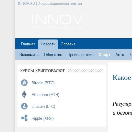
INNOV.RU | Информационный портал
Главная
Новости
Справка
Экономика
Общество
Происшествия
Спорт
Авто
К
КУРСЫ КРИПТОВАЛЮТ
Какое
Bitcoin (BTC)
Ethereum (ETH)
Регуляр
Litecoin (LTC)
и безоп
Ripple (XRP)