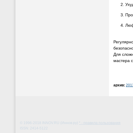
Уху
Про
Люф
Регулярно
безопасно
Для слож
мастера с
архив:
201
© 1996-2018
INNOV.RU (Иннов.ру)
* - правила пользования
ISSN: 2414-5122