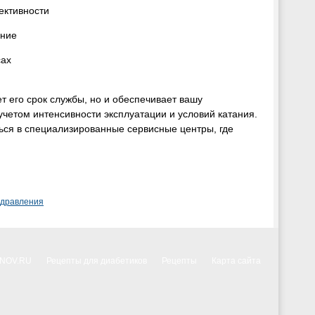
ективности
ение
сах
 его срок службы, но и обеспечивает вашу
учетом интенсивности эксплуатации и условий катания.
ся в специализированные сервисные центры, где
здравления
NNOV.RU
Рецепты для диабетиков
Рецепты
Карта сайта