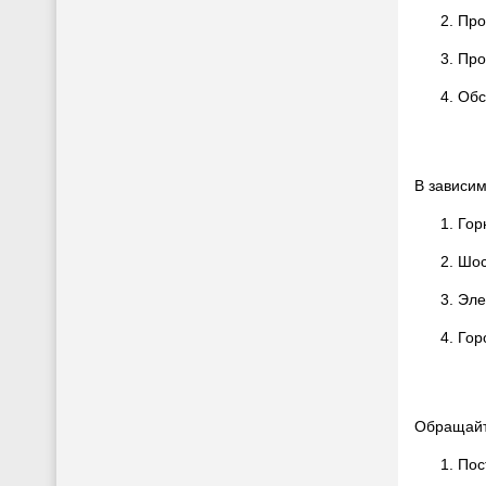
Про
Про
Обс
В зависим
Гор
Шос
Эле
Гор
Обращайт
Пос