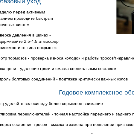
базовый уход
еделю перед активным
ванием проводите быстрый
лючевых систем:
верка давления в шинах -
держивайте 2.5-4.5 атмосфер
ависимости от типа покрышек
отр тормозов - проверка износа колодок и работы тросов/гидравли
тка цепи - удаление грязи и смазка специальным составом
троль болтовых соединений - подтяжка критически важных узлов
Годовое комплексное об
яц уделяйте велосипеду более серьезное внимание:
улировка переключателей - точная настройка переднего и заднего
верка состояния тросов - смазка и замена при появлении признако