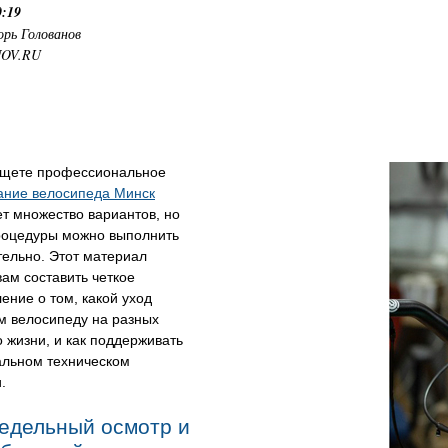
0:19
орь Голованов
NOV.RU
ищете профессиональное
ание велосипеда Минск
т множество вариантов, но
роцедуры можно выполнить
тельно. Этот материал
ам составить четкое
ение о том, какой уход
м велосипеду на разных
о жизни, и как поддерживать
альном техническом
.
едельный осмотр и