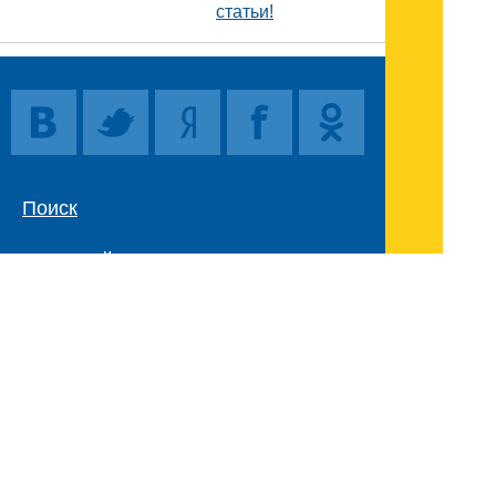
статьи!
Поиск
Карта сайта
© 1996-2026 INNOV.RU (Иннов.ру) -
информационное агентство.
* -
правила пользования
ISSN: 2414-5122
E-mail редакции: