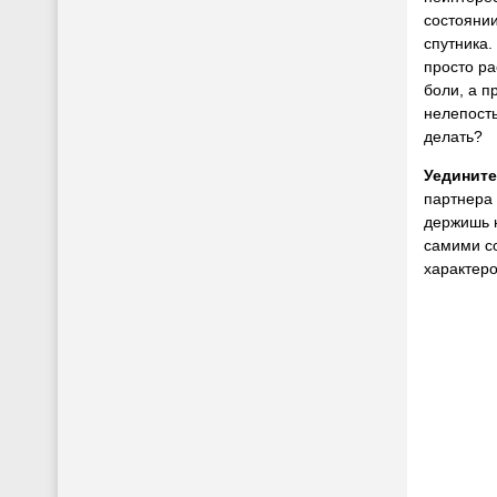
состоянии
спутника.
просто ра
боли, а п
нелепость
делать?
Уединит
партнера 
держишь н
самими со
характеро