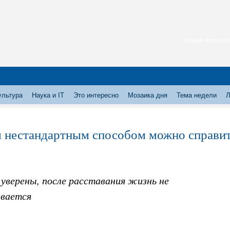
каждый месяц нас
ультура
Наука и IT
Это интересно
Мозаика дня
Тема недели
Л
 нестандартным способом можно справить
уверены, после расставания жизнь не
ивается