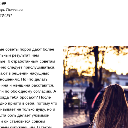
2:09
орь Голованов
NOV.RU
ые советы порой дают более
ьный результат, чем
ные. К отработанным советам
чно следует прислушиваться,
гают в решении насущных
тношениях. Но что делать,
чина и женщина расстаются,
ли по обоюдному согласию. А
 когда тебя бросают? После
удно прийти в себя, потому что
изывает не только душу, но и
 Эта боль делает уязвимой
 и он становится совсем
сным окружающим. В таком