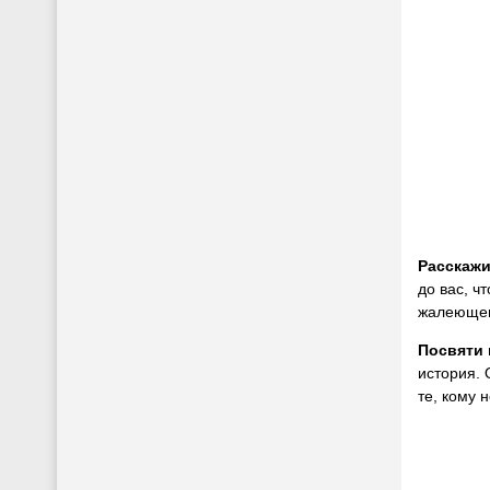
Расскажи
до вас, ч
жалеющем
Посвяти 
история. 
те, кому 