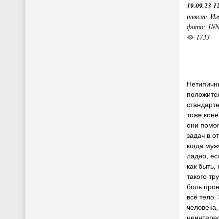
19.09.23 1
текст: Иг
фото: IN
1733
Нетипичн
положител
стандарт
тоже коне
они помо
задач в о
когда муж
ладно, ес
как быть,
такого тр
боль прон
всё тело.
человека,
неинтере