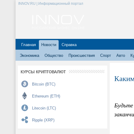
INNOV.RU | Информационный портал
Главная
Новости
Справка
Экономика
Общество
Происшествия
Спорт
Авто
К
КУРСЫ КРИПТОВАЛЮТ
Каким
Bitcoin (BTC)
Ethereum (ETH)
Будьте 
Litecoin (LTC)
заканч
Ripple (XRP)