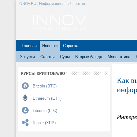
INNOV.RU | Информационный портал
Главная
Новости
Справка
Закуски
Салаты
Супы
Вторые блюда
Мясо, птица
КУРСЫ КРИПТОВАЛЮТ
Как в
Bitcoin (BTC)
инфо
Ethereum (ETH)
Litecoin (LTC)
Интере
Ripple (XRP)