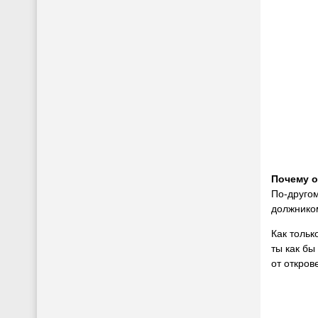
Почему о
По-другом
должником
Как тольк
ты как бы
от откров