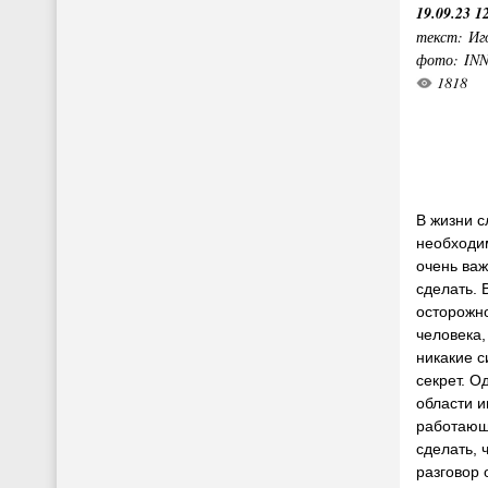
19.09.23 1
текст: Иг
фото: IN
1818
В жизни с
необходим
очень важ
сделать. 
осторожно
человека,
никакие с
секрет. О
области и
работающ
сделать, 
разговор