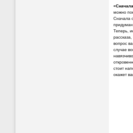
«Сначала
можно пон
Сначала 
придуман
Теперь, и
рассказа,
вопрос в
случае во
навязчиво
откровенн
стоит нап
окажет в