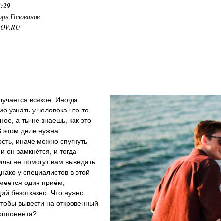
2:29
орь Голованов
NOV.RU
лучается всякое. Иногда
о узнать у человека что-то
ное, а ты не знаешь, как это
В этом деле нужна
сть, иначе можно спугнуть
 и он замкнётся, и тогда
илы не помогут вам выведать
днако у специалистов в этой
меется один приём,
ий безотказно. Что нужно
чтобы вывести на откровенный
 оппонента?