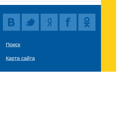
Поиск
Карта сайта
© 1996-2026 INNOV.RU (Иннов.ру) -
информационное агентство.
* -
правила пользования
ISSN: 2414-5122
E-mail редакции:
Полная версия сайта