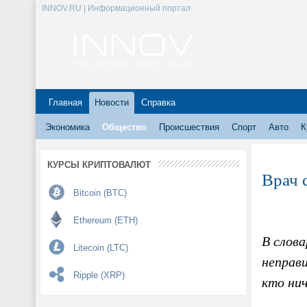
INNOV.RU | Информационный портал
Главная
Новости
Справка
Экономика
Общество
Происшествия
Спорт
Авто
К
КУРСЫ КРИПТОВАЛЮТ
Врач 
Bitcoin (BTC)
Ethereum (ETH)
В слов
Litecoin (LTC)
неправ
Ripple (XRP)
кто нич