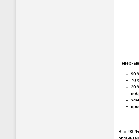
Неверные 
90 
70 
20 
неб
эле
про
В ст. 98 
организац