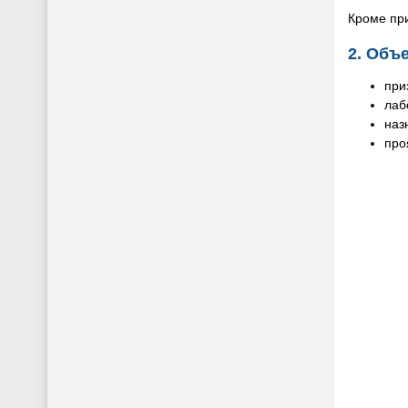
Кроме при
2. Объ
при
лаб
наз
про