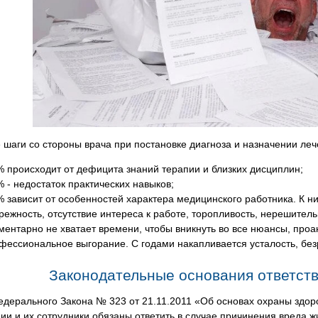
шаги со стороны врача при постановке диагноза и назначении ле
% происходит от дефицита знаний терапии и близких дисциплин;
% - недостаток практических навыков;
% зависит от особенностей характера медицинского работника. К н
режность, отсутствие интереса к работе, торопливость, нерешитель
ментарно не хватает времени, чтобы вникнуть во все нюансы, про
фессиональное выгорание. С годами накапливается усталость, без
Законодательные основания ответст
Федерального Закона № 323 от 21.11.2011 «Об основах охраны здор
ии и их сотрудники обязаны ответить в случае причинения вреда ж