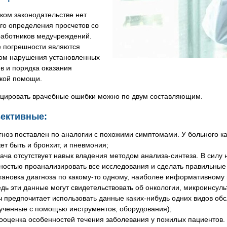
ком законодательстве нет
го определения просчетов со
работников медучреждений.
 погрешности являются
том нарушения установленных
в и порядка оказания
кой помощи.
цировать врачебные ошибки можно по двум составляющим.
ъективные:
гноз поставлен по аналогии с похожими симптомами. У больного к
ет быть и бронхит, и пневмония;
рача отсутствует навык владения методом анализа-синтеза. В силу
ностью проанализировать все исследования и сделать правильные
тановка диагноза по какому-то одному, наиболее информативному пр
едь эти данные могут свидетельствовать об онкологии, микроинсуль
ч предпочитает использовать данные каких-нибудь одних видов обс
ученные с помощью инструментов, оборудования);
ооценка особенностей течения заболевания у пожилых пациентов.