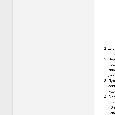
Дис
нен
Нар
пре
вин
дея
Пут
соб
Код
В с
при
ч.2
исп