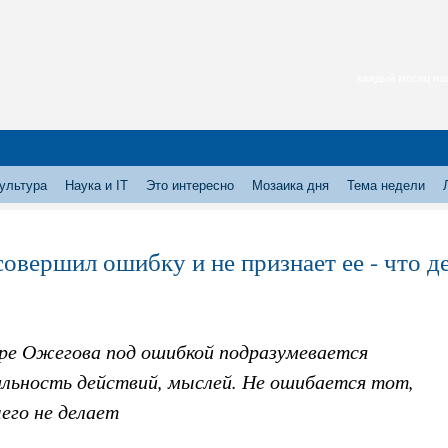
каждый месяц нас
ультура
Наука и IT
Это интересно
Мозаика дня
Тема недели
совершил ошибку и не признает ее - что д
аре Ожегова под ошибкой подразумевается
ильность действий, мыслей. Не ошибается тот,
его не делает