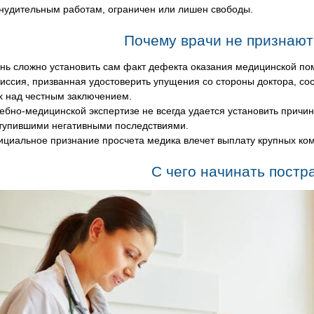
нудительным работам, ограничен или лишен свободы.
Почему врачи не признают
нь сложно установить сам факт дефекта оказания медицинской по
иссия, призванная удостоверить упущения со стороны доктора, со
х над честным заключением.
ебно-медицинской экспертизе не всегда удается установить причи
тупившими негативными последствиями.
циальное признание просчета медика влечет выплату крупных ко
С чего начинать пост