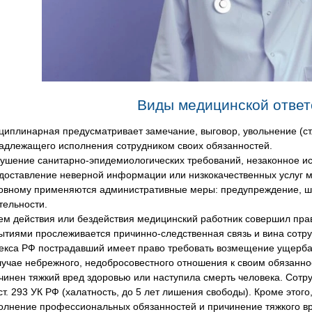
Виды медицинской ответ
циплинарная предусматривает замечание, выговор, увольнение (ст
адлежащего исполнения сотрудником своих обязанностей.
ушение санитарно-эпидемиологических требований, незаконное ис
доставление неверной информации или низкокачественных услуг мо
овному применяются административные меры: предупреждение, ш
тельности.
ем действия или бездействия медицинский работник совершил пра
ытиями прослеживается причинно-следственная связь и вина сотруд
екса РФ пострадавший имеет право требовать возмещение ущерба
лучае небрежного, недобросовестного отношения к своим обязанно
чинен тяжкий вред здоровью или наступила смерть человека. Сотру
 ст. 293 УК РФ (халатность, до 5 лет лишения свободы). Кроме этого
олнение профессиональных обязанностей и причинение тяжкого вр