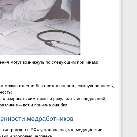
чения могут возникнуть по следующим причинам:
им можно отнести безответственность, самоуверенность,
ность;
анализировать симптомы и результаты исследований;
различие – вот и причина ошибки.
венности медработников
овья граждан в РФ» установлено, что медицинские
изни и здоровью человека.