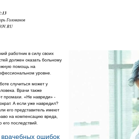
2:13
орь Голованов
NOV.RU
ий работник в силу своих
стей должен оказать больному
ожную помощь на
офессиональном уровне.
боте случиться может у
ловека. Врачи также
т промахи. «Не навреди» -
ократ. А если уже навредил?
или его представитель имеют
раво на компенсацию вреда,
 его последствий.
 врачебных ошибок