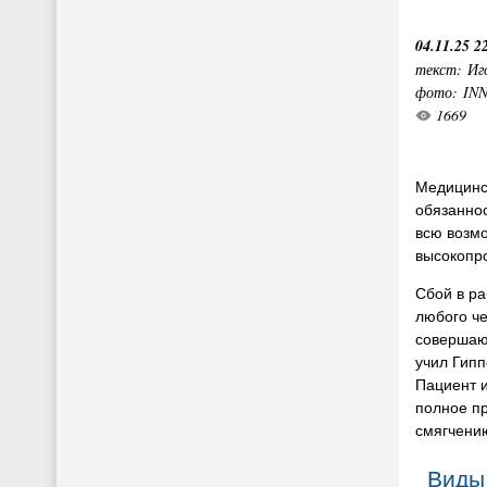
04.11.25 2
текст: Иг
фото: IN
1669
Медицинск
обязанно
всю возм
высокопр
Сбой в ра
любого че
совершаю
учил Гипп
Пациент 
полное п
смягчению
Виды