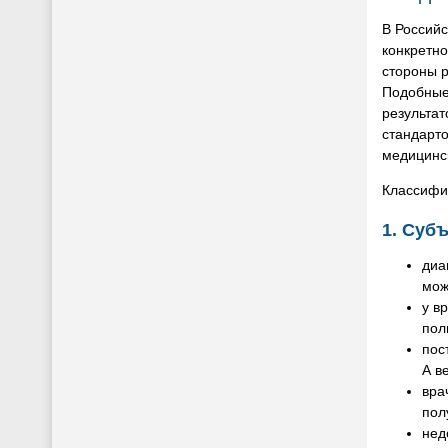
В Российс
конкретно
стороны 
Подобные
результа
стандарто
медицинс
Классифи
1. Суб
диа
мож
у в
пол
пос
А в
вра
пол
нед