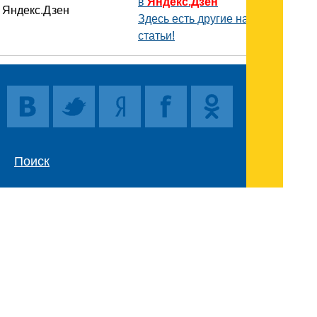
в
Яндекс.Дзен
Здесь есть другие наши
статьи!
Поиск
Карта сайта
© 1996-2026 INNOV.RU (Иннов.ру) -
информационное агентство.
* -
правила пользования
ISSN: 2414-5122
E-mail редакции: