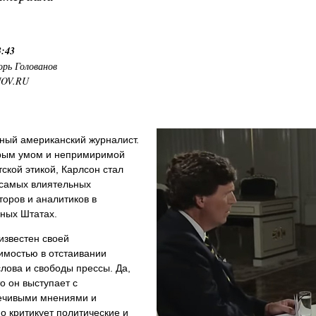
3:43
орь Голованов
NOV.RU
ный американский журналист.
трым умом и непримиримой
ской этикой, Карлсон стал
 самых влиятельных
оров и аналитиков в
ных Штатах.
известен своей
имостью в отстаивании
лова и свободы прессы. Да,
то он выступает с
ечивыми мнениями и
о критикует политические и