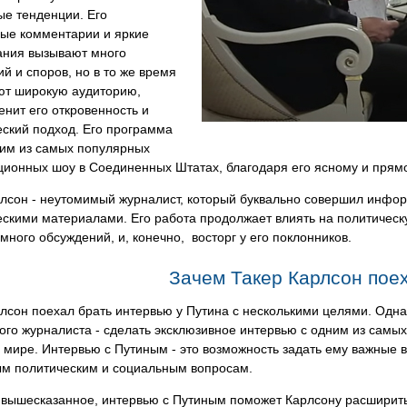
ые тенденции. Его
ные комментарии и яркие
ания вызывают много
й и споров, но в то же время
ют широкую аудиторию,
енит его откровенность и
ский подход. Его программа
ним из самых популярных
ионных шоу в Соединенных Штатах, благодаря его ясному и прям
рлсон - неутомимый журналист, который буквально совершил инф
ескими материалами. Его работа продолжает влиять на политичес
много обсуждений, и, конечно, восторг у его поклонников.
Зачем Такер Карлсон пое
лсон поехал брать интервью у Путина с несколькими целями. Одна 
го журналиста - сделать эксклюзивное интервью с одним из самы
 мире. Интервью с Путиным - это возможность задать ему важные 
ым политическим и социальным вопросам.
 вышесказанное, интервью с Путиным поможет Карлсону расширит