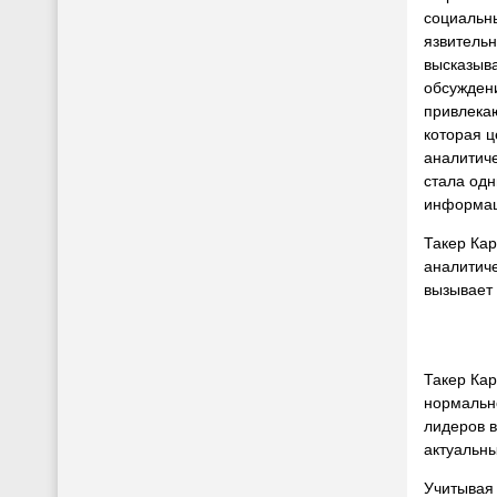
социальн
язвитель
высказыв
обсуждени
привлека
которая ц
аналитиче
стала од
информац
Такер Ка
аналитич
вызывает 
Такер Кар
нормально
лидеров в
актуальн
Учитывая