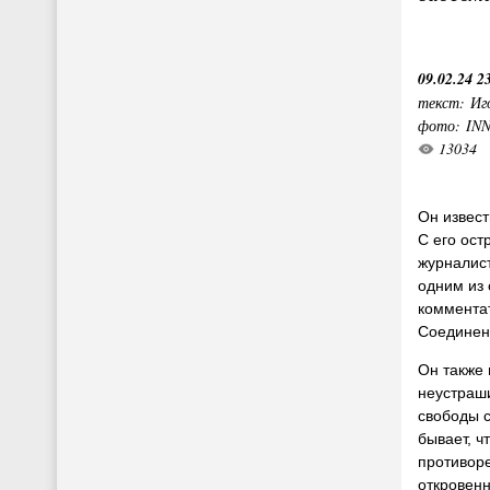
09.02.24 2
текст: Иг
фото: IN
13034
Он извест
С его ос
журналист
одним из
комментат
Соединен
Он также 
неустраш
свободы с
бывает, ч
противор
откровенн