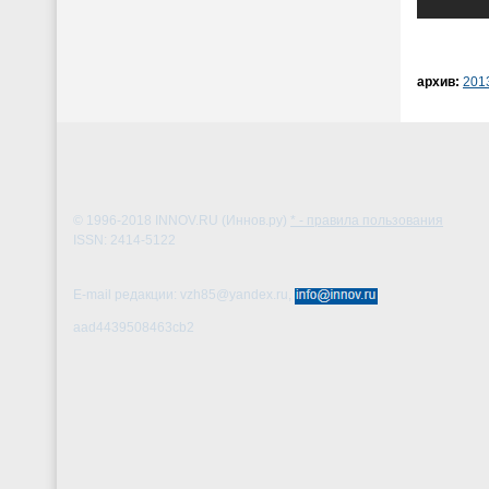
архив:
201
© 1996-2018
INNOV.RU (Иннов.ру)
* - правила пользования
ISSN: 2414-5122
E-mail редакции: vzh85@yandex.ru,
aad4439508463cb2