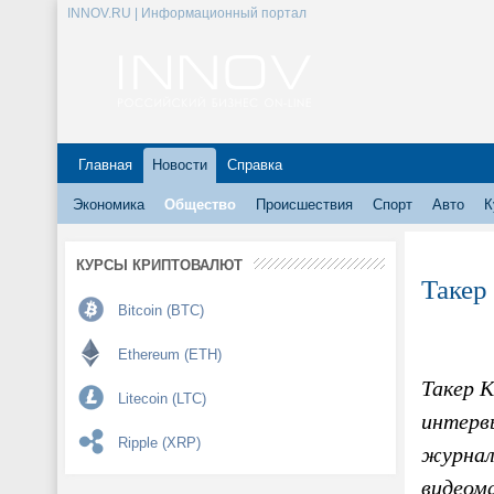
INNOV.RU | Информационный портал
Главная
Новости
Справка
Экономика
Общество
Происшествия
Спорт
Авто
К
КУРСЫ КРИПТОВАЛЮТ
Такер
Bitcoin (BTC)
Ethereum (ETH)
Такер К
Litecoin (LTC)
интерв
Ripple (XRP)
журнал
видеом