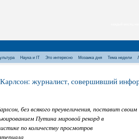
каждый месяц нас
ультура
Наука и IT
Это интересно
Мозаика дня
Тема недели
 Карлсон: журналист, совершивший инф
арлсон, без всякого преувеличения, поставит своим
ьюированием Путина мировой рекорд в
истике по количеству просмотров
атериала