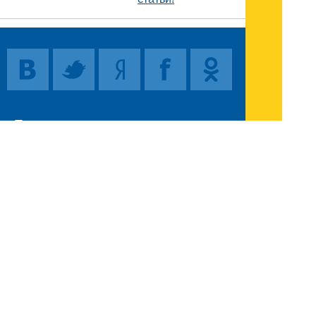
Поиск
Карта сайта
© 1996-2026 INNOV.RU (Иннов.ру) -
информационное агентство.
* -
правила пользования
ISSN: 2414-5122
E-mail редакции: