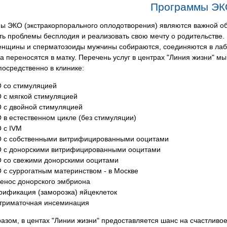
Программы ЭК
ы ЭКО (экстракорпорального оплодотворения) являются важной о
ь проблемы бесплодия и реализовать свою мечту о родительстве.
енщины и сперматозоиды мужчины собираются, соединяются в лаб
а переносятся в матку. Перечень услуг в центрах "Линия жизни" м
посредственно в клинике:
 со стимуляцией
 с мягкой стимуляцией
 с двойной стимуляцией
 в естественном цикле (без стимуляции)
 с IVM
 с собственными витрифицированными ооцитами
 с донорскими витрифицированными ооцитами
 со свежими донорскими ооцитами
 с суррогатным материнством - в Москве
енос донорского эмбриона
рификация (заморозка) яйцеклеток
триматочная инсеминация
азом, в центах "Линии жизни" предоставляется шанс на счастливо