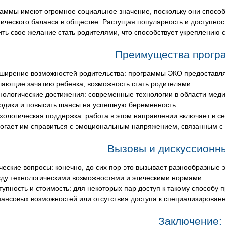
раммы имеют огромное социальное значение, поскольку они спос
ческого баланса в обществе. Растущая популярность и доступност
ть свое желание стать родителями, что способствует укреплению 
Преимущества прогр
ширение возможностей родительства: программы ЭКО предоставля
ающие зачатию ребенка, возможность стать родителями.
нологические достижения: современные технологии в области меди
одики и повысить шансы на успешную беременность.
хологическая поддержка: работа в этом направлении включает в се
огает им справиться с эмоциональным напряжением, связанным с
Вызовы и дискуссионн
ческие вопросы: конечно, до сих пор это вызывает разнообразные 
ду технологическими возможностями и этическими нормами.
тупность и стоимость: для некоторых пар доступ к такому способу 
ансовых возможностей или отсутствия доступа к специализирова
Заключение: