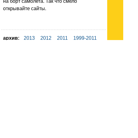
на борт самолета. Так что смело
открывайте сайты.
архив:
2013
2012
2011
1999-2011
новости ИТ
гость портала 2013
тема недели 2013
поздравления
Подписывайтесь на наш
канал
в
Яндекс.Дзен
Здесь есть другие наши
статьи!