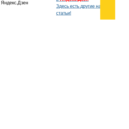
Здесь есть другие наши
статьи!
Поиск
Карта сайта
© 1996-2026 INNOV.RU (Иннов.ру) -
информационное агентство.
* -
правила пользования
ISSN: 2414-5122
E-mail редакции: