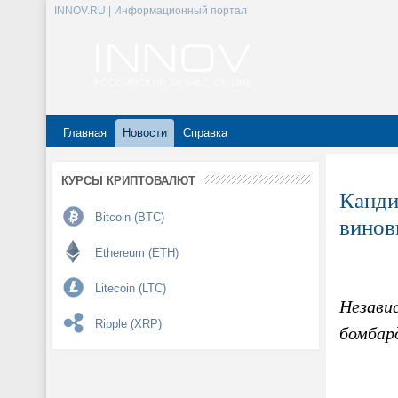
INNOV.RU | Информационный портал
Главная
Новости
Справка
КУРСЫ КРИПТОВАЛЮТ
Канди
Bitcoin (BTC)
винов
Ethereum (ETH)
Litecoin (LTC)
Незави
Ripple (XRP)
бомбар