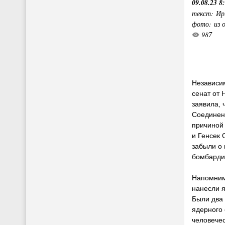
09.08.23 8
текст: Ир
фото: из 
987
Независи
сенат от
заявила, 
Соединен
причиной 
и Генсек
забыли о
бомбарди
Напомним,
нанесли 
Были два
ядерного 
человече