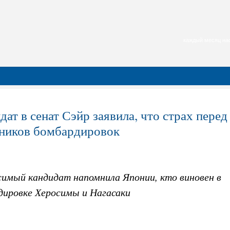
каждый месяц нас
дат в сенат Сэйр заявила, что страх пер
ников бомбардировок
симый кандидат напомнила Японии, кто виновен в
дировке Херосимы и Нагасаки