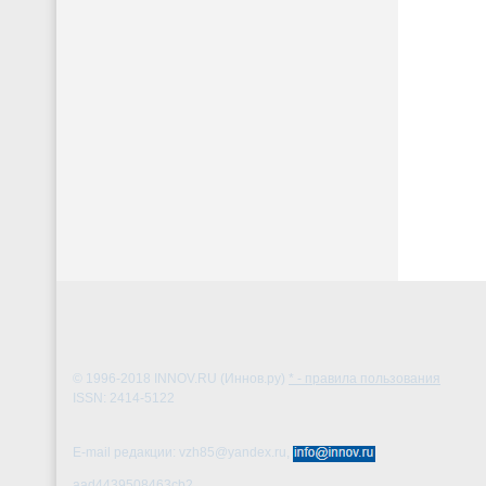
© 1996-2018
INNOV.RU (Иннов.ру)
* - правила пользования
ISSN: 2414-5122
E-mail редакции: vzh85@yandex.ru,
aad4439508463cb2