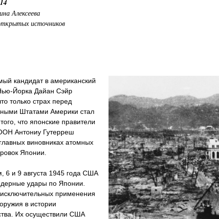
:14
ина Алексеева
открытых источников
мый кандидат в американский
 Нью-Йорка Дайан Сэйр
что только страх перед
ными Штатами Америки стал
того, что японские правители
 ООН Антониу Гутерреш
 главных виновниках атомных
ровок Японии.
 6 и 9 августа 1945 года США
ядерные удары по Японии.
 исключительных применения
оружия в истории
ства. Их осуществили США