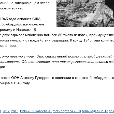
понии на завершающем этапе
ировой войны.
 1945 года авиация США
а бомбардировке японские
росиму и Нагасаки. В
е двух взрывов мгновенно погибли 80 тысяч человек, преимуществ
иями умирали от воздействия радиации. К концу 1945 года количе
сь в трое.
, это просто страх. Это страх перед потенциальной реакцией 
пользовать. Однако, считаю, что таких рычагов становится вс
ии.
 генсек ООН Антониу Гутерреш в послании о жертвах бомбардировк
онцев в 1945 году.
3
2012
2011
1999-2011
новости ИТ
гость портала 2013
тема недели 2013
по