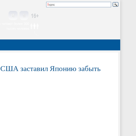
 читают более 300
тысяч человек
ед США заставил Японию забыть