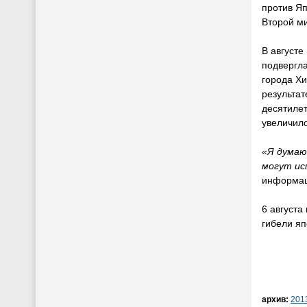
против Я
Второй м
В августе
подвергл
города Хи
результат
десятилет
увеличило
«Я думаю
могут ис
информац
6 августа
гибели яп
архив:
201