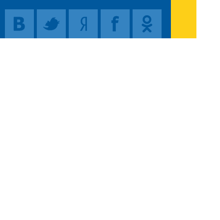
Поиск
Карта сайта
© 1996-2026 INNOV.RU (Иннов.ру) -
информационное агентство.
* -
правила пользования
ISSN: 2414-5122
E-mail редакции:
Полная версия сайта