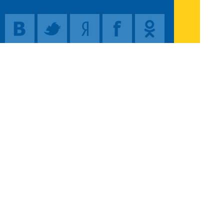
Поиск
Карта сайта
© 1996-2026 INNOV.RU (Иннов.ру) -
информационное агентство.
* -
правила пользования
ISSN: 2414-5122
E-mail редакции:
Полная версия сайта