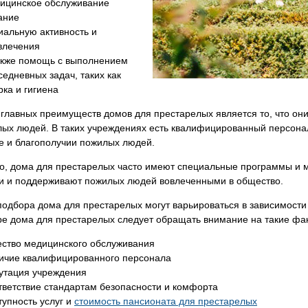
ицинское обслуживание
ание
иальную активность и
влечения
акже помощь с выполнением
седневных задач, таких как
рка и гигиена
главных преимуществ домов для престарелых является то, что он
лых людей. В таких учреждениях есть квалифицированный персона
ье и благополучии пожилых людей.
го, дома для престарелых часто имеют специальные программы и 
ти и поддерживают пожилых людей вовлеченными в общество.
одбора дома для престарелых могут варьироваться в зависимости 
ре дома для престарелых следует обращать внимание на такие фа
ество медицинского обслуживания
ичие квалифицированного персонала
утация учреждения
тветствие стандартам безопасности и комфорта
тупность услуг и
стоимость пансионата для престарелых