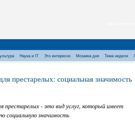
каждый месяц нас
ультура
Наука и IT
Это интересно
Мозаика дня
Тема недели
для престарелых: социальная значимость
я престарелых - это вид услуг, который имеет
ую социальную значимость