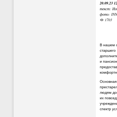
20.09.23 1
текст: Иг
фото: IN
1703
В нашем 
старшего 
дополнит
и пансио
предостав
комфортн
Основная
престаре
людям до
их повсед
учрежден
спектр ус