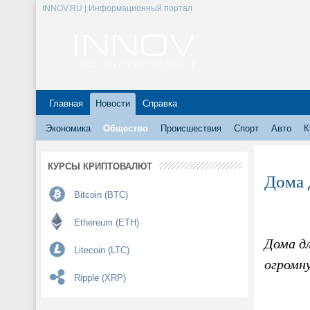
INNOV.RU | Информационный портал
Главная
Новости
Справка
Экономика
Общество
Происшествия
Спорт
Авто
К
КУРСЫ КРИПТОВАЛЮТ
Дома 
Bitcoin (BTC)
Ethereum (ETH)
Дома дл
Litecoin (LTC)
огромн
Ripple (XRP)