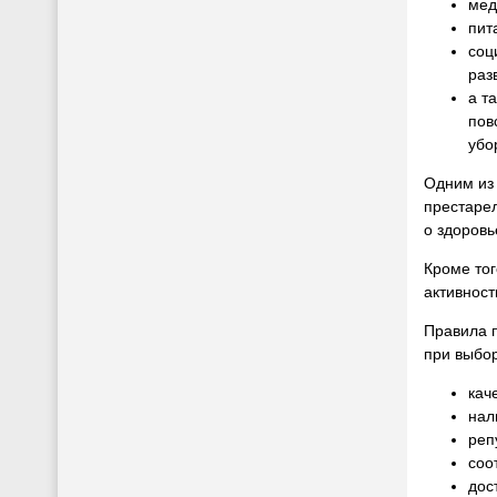
мед
пит
соц
раз
а т
пов
убо
Одним из 
престаре
о здоров
Кроме то
активнос
Правила п
при выбо
кач
нал
реп
соо
дос