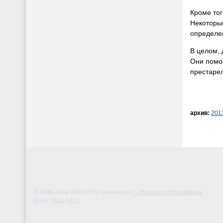
Кроме то
Некоторым
определе
В целом,
Они помог
престарел
архив:
201
© 1996-2018
INNOV.RU (Иннов.ру)
* - правила пользования
ISSN: 2414-5122