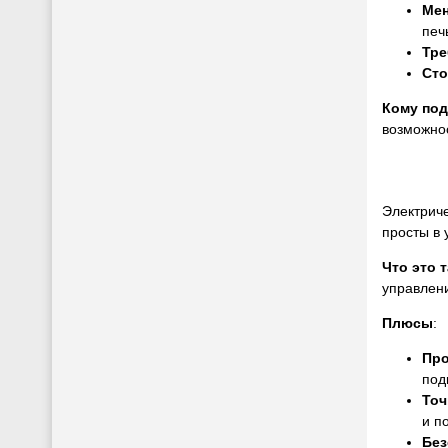
Ме
печ
Тре
Сто
Кому по
возможнос
Электриче
просты в 
Что это 
управлен
Плюсы
:
Про
под
Точ
и п
Без