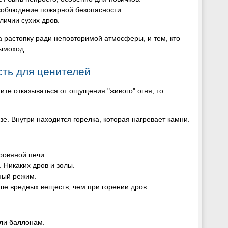
соблюдение пожарной безопасности.
личии сухих дров.
а растопку ради неповторимой атмосферы, и тем, кто
дымоход.
сть для ценителей
тите отказываться от ощущения "живого" огня, то
е. Внутри находится горелка, которая нагревает камни.
ровяной печи.
. Никаких дров и золы.
ный режим.
ше вредных веществ, чем при горении дров.
или баллонам.