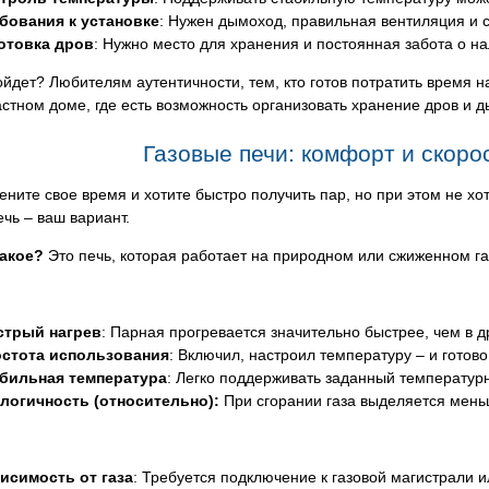
бования к установке
: Нужен дымоход, правильная вентиляция и 
отовка дров
: Нужно место для хранения и постоянная забота о на
йдет? Любителям аутентичности, тем, кто готов потратить время н
астном доме, где есть возможность организовать хранение дров и 
Газовые печи: комфорт и скоро
ените свое время и хотите быстро получить пар, но при этом не хо
ечь – ваш вариант.
такое?
Это печь, которая работает на природном или сжиженном газ
трый нагрев
: Парная прогревается значительно быстрее, чем в д
стота использования
: Включил, настроил температуру – и готово
бильная температура
: Легко поддерживать заданный температур
логичность (относительно):
При сгорании газа выделяется мень
исимость от газа
: Требуется подключение к газовой магистрали 