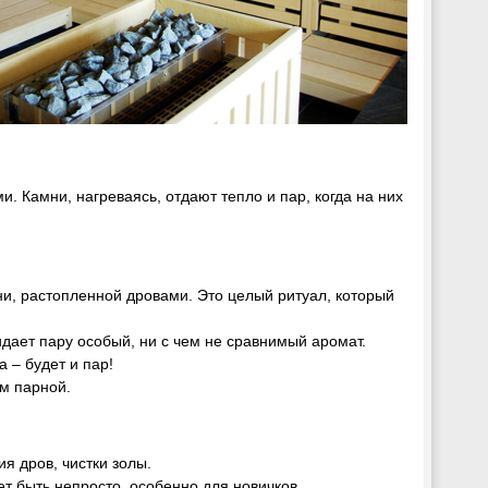
и. Камни, нагреваясь, отдают тепло и пар, когда на них
ни, растопленной дровами. Это целый ритуал, который
идает пару особый, ни с чем не сравнимый аромат.
а – будет и пар!
м парной.
я дров, чистки золы.
т быть непросто, особенно для новичков.