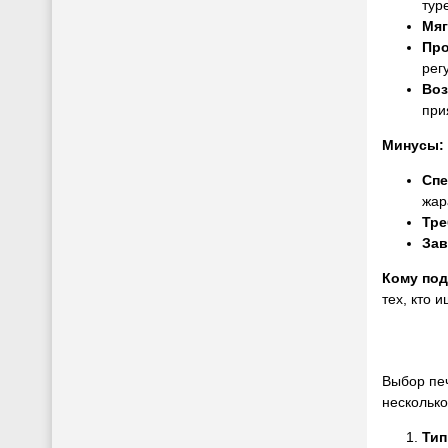
тур
Мяг
Про
рег
Воз
при
Минусы:
Спе
жар
Тре
Зав
Кому по
тех, кто
Выбор печ
несколько
Тип