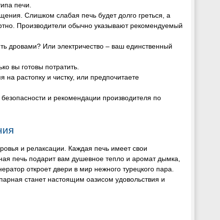
ипа печи.
щения. Слишком слабая печь будет долго греться, а
ртно. Производители обычно указывают рекомендуемый
опить дровами? Или электричество – ваш единственный
ько вы готовы потратить.
мя на растопку и чистку, или предпочитаете
 безопасности и рекомендации производителя по
ния
оровья и релаксации. Каждая печь имеет свои
ая печь подарит вам душевное тепло и аромат дымка,
енератор откроет двери в мир нежного турецкого пара.
а парная станет настоящим оазисом удовольствия и