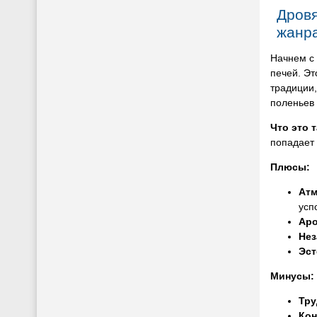
Дровя
жанра
Начнем с 
печей. Эт
традиции,
поленьев
Что это 
попадает 
Плюсы:
Ат
усп
Ар
Нез
Эст
Минусы:
Тру
Кон