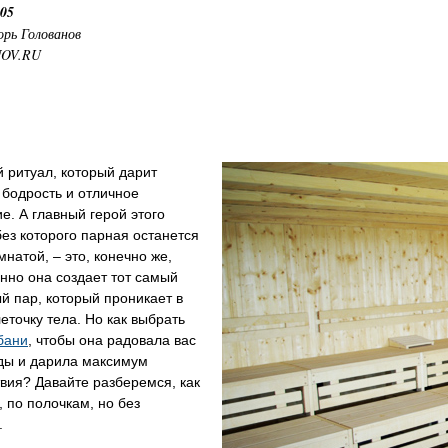
:05
орь Голованов
NOV.RU
 ритуал, который дарит
 бодрость и отличное
е. А главный герой этого
без которого парная останется
мнатой, – это, конечно же,
нно она создает тот самый
 пар, который проникает в
еточку тела. Но как выбрать
бани
, чтобы она радовала вас
оды и дарила максимум
вия? Давайте разберемся, как
, по полочкам, но без
.