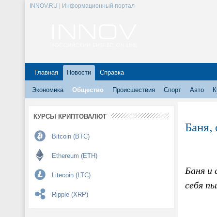
INNOV.RU | Информационный портал
Главная
Новости
Справка
Экономика
Общество
Происшествия
Спорт
Авто
К
КУРСЫ КРИПТОВАЛЮТ
Баня,
Bitcoin (BTC)
Ethereum (ETH)
Баня и 
Litecoin (LTC)
себя пы
Ripple (XRP)