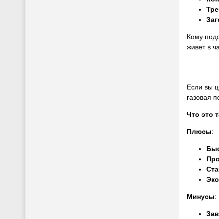
Тре
Заг
Кому подо
живет в ч
Если вы ц
газовая п
Что это 
Плюсы
:
Быс
Про
Ста
Эко
Минусы
:
Зав