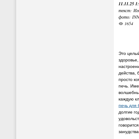
11.11.25 1
текст: Иг
фото: IN
1654
Это целый
здоровье,
настроени
действа, 
просто ко
печь. Име
волшебный
каждую кл
печь для 
долгие г
удовольст
говорится
занудства