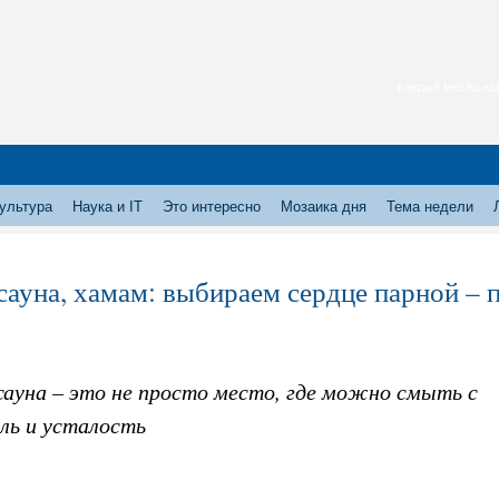
каждый месяц нас
ультура
Наука и IT
Это интересно
Мозаика дня
Тема недели
 сауна, хамам: выбираем сердце парной – п
сауна – это не просто место, где можно смыть с
ль и усталость