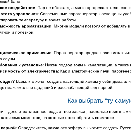
ецкой бане.
кое воздействие
: Пар не обжигает, а мягко прогревает тело, сп
стота управления
: Современные парогенераторы оснащены удо
улировать температуру и время работы.
можность ароматизации
: Многие модели позволяют добавлять 
ятной и полезной.
цифическое применение
: Парогенератор предназначен исключит
а сауны.
бования к установке
: Нужен подвод воды и канализации, а такж
исимость от электричества
: Как и электрические печи, парогене
дойдет?
Всем, кто хочет создать настоящий хамам у себя дома или
 ищет максимально щадящий и расслабляющий вид парной.
Как выбрать "ту саму
и – дело ответственное, ведь от нее зависит, насколько приятны
 ключевых моментов, на которые стоит обратить внимание:
 парной
: Определитесь, какую атмосферу вы хотите создать. Русс