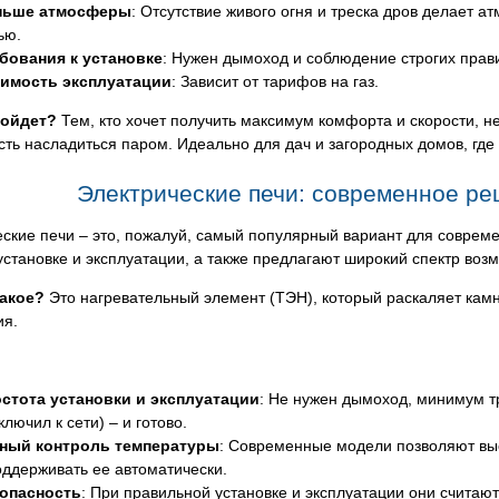
ньше атмосферы
: Отсутствие живого огня и треска дров делает 
ью.
бования к установке
: Нужен дымоход и соблюдение строгих прави
имость эксплуатации
: Зависит от тарифов на газ.
дойдет?
Тем, кто хочет получить максимум комфорта и скорости, не 
ть насладиться паром. Идеально для дач и загородных домов, где 
Электрические печи: современное ре
ские печи – это, пожалуй, самый популярный вариант для совреме
установке и эксплуатации, а также предлагают широкий спектр воз
такое?
Это нагревательный элемент (ТЭН), который раскаляет кам
ия.
стота установки и эксплуатации
: Не нужен дымоход, минимум тр
ключил к сети) – и готово.
ный контроль температуры
: Современные модели позволяют выс
оддерживать ее автоматически.
опасность
: При правильной установке и эксплуатации они считаю