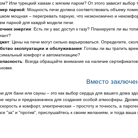
ом? Или турецкий хамам с мягким паром? От этого зависит выбор т
мер парной
: Мощность печи должна соответствовать объему поме
шком мощная – перегревать парную, что неэкономично и некомфо
ем парной для каждой модели печи.
очник энергии
: Есть ли у вас доступ к газу? Планируете ли вы т
иант?
джет
: Цены на печи могут сильно варьироваться. Определите, скол
бство эксплуатации и обслуживания
: Готовы ли вы тратить вре
симальный комфорт и автоматизацию?
опасность
: Всегда обращайте внимание на наличие сертификатов
ановке.
Вместо заключе
и для бани или сауны – это как выбор сердца для вашего дома зд
ые черты и предназначена для создания особой атмосферы. Дровян
 скорость и комфорт, электрическая – простоту и точность, а парог
все "за" и "против", прислушайтесь к своим желаниям, и тогда ваш