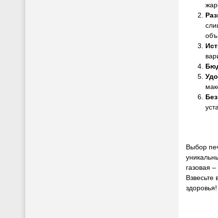
жар
Раз
сли
объ
Ист
вар
Бю
Удо
мак
Без
уст
Выбор печ
уникальн
газовая –
Взвесьте 
здоровья!