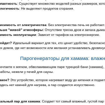
пактность
: Существует множество моделей разных размеров, кот
логичность
: Не выделяют продуктов сгорания.
исимость от электричества
: Без электричества печь не работает.
ьше "живой" атмосферы:
Отсутствие треска дров и запаха дым
имость эксплуатации
: Зависит от тарифов на электроэнергию.
дойдет?
Идеальный вариант для тех, кто ценит удобство, безопасно
х домов, где нет возможности или желания устанавливать дровяну
Парогенераторы для хамама: влажн
ечтаете о мягком, обволакивающем паре турецкой бани (хамама),
аботы, нежели у печей для сауны.
такое?
Это устройство, которое нагревает воду до кипения и пода
 здесь нет камней для нагрева, а пар создается искусственно.
альный пар для хамама
: Создает тот самый влажный, густой пар