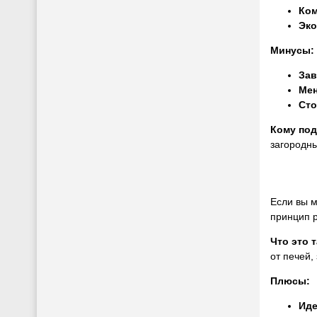
Ком
Эко
Минусы:
Зав
Мен
Сто
Кому по
загородны
Если вы м
принцип р
Что это 
от печей,
Плюсы:
Иде