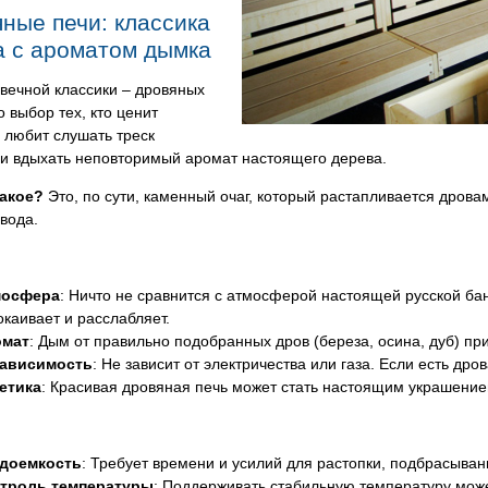
ные печи: классика
 с ароматом дымка
вечной классики – дровяных
о выбор тех, кто ценит
 любит слушать треск
 и вдыхать неповторимый аромат настоящего дерева.
такое?
Это, по сути, каменный очаг, который растапливается дровам
вода.
мосфера
: Ничто не сравнится с атмосферой настоящей русской ба
окаивает и расслабляет.
омат
: Дым от правильно подобранных дров (береза, осина, дуб) пр
ависимость
: Не зависит от электричества или газа. Если есть дров
етика
: Красивая дровяная печь может стать настоящим украшение
доемкость
: Требует времени и усилий для растопки, подбрасывани
троль температуры
: Поддерживать стабильную температуру може