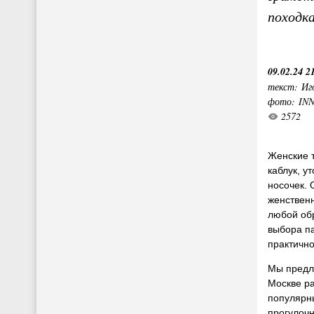
походка
09.02.24 2
текст: Иг
фото: IN
2572
Женские 
каблук, у
носочек. 
женствен
любой обр
выбора па
практично
Мы предл
Москве ра
популярн
прогулоч