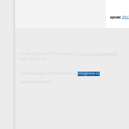
архив:
201
© 1996-2018
INNOV.RU (Иннов.ру)
* - правила пользования
ISSN: 2414-5122
E-mail редакции: vzh85@yandex.ru,
aad4439508463cb2