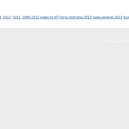
3
2012
2011
1999-2011
новости ИТ
гость портала 2013
тема недели 2013
по
Реклама на I