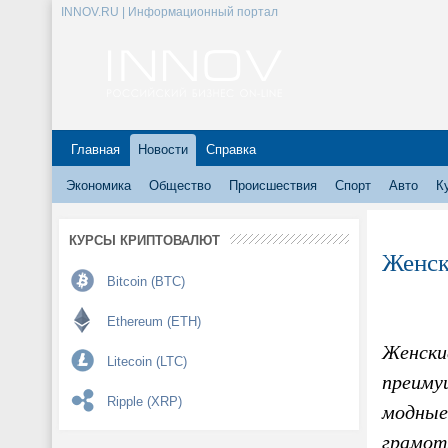
INNOV.RU | Информационный портал
Главная
Новости
Справка
Экономика
Общество
Происшествия
Спорт
Авто
К
КУРСЫ КРИПТОВАЛЮТ
Женск
Bitcoin (BTC)
Ethereum (ETH)
Женские
Litecoin (LTC)
преимущ
Ripple (XRP)
модные 
грамотн