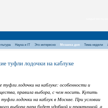
каждый месяц нас
ультура
Наука и IT
Это интересно
Мозаика дня
Тема недели
ие туфли лодочки на каблуке
 туфли лодочки на каблуке: особенности и
ества, правила выбора, с чем носить. Купить
туфли лодочки на каблук в Москве. При условии
ого выбора пара будет удобной и практичной, а