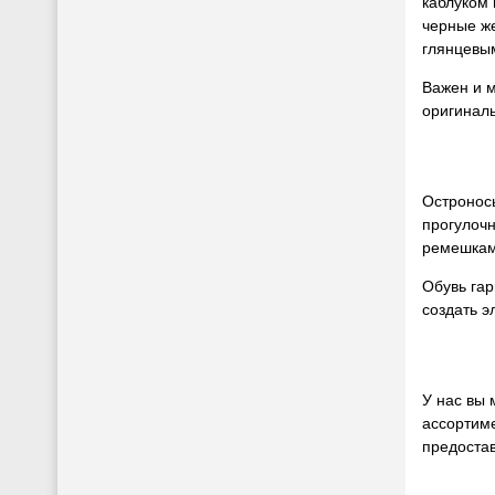
каблуком 
черные же
глянцевы
Важен и м
оригинал
Остроносы
прогулочн
ремешкам
Обувь гар
создать э
У нас вы 
ассортиме
предостав