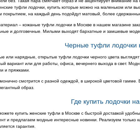
или без. Такая пара смягчает образ и не акцентирует внимание на
нские туфли лодочки, купить которые можно на маленьком или вы
м покрытием, на каждый день подойдут матовый, более сдержанны
атериал – кожаные туфли лодочки в Москве в нашем магазине зака
ьные и долговечные. Милыми выходят бархатные и замшевые модел
Черные туфли лодочки 
е или нарядные, открытые туфли лодочки черного цвета выглядят 
ый вариант или для работы, офиса, вечернего выхода в свет. Мод
и и пряжками.
монично смотрится с разной одеждой, в широкой цветовой гамме. Е
легантный образ.
Где купить лодочки на
можете купить женские туфли в Москве с быстрой доставкой удоб
нт и предлагаем модные интересные новинки. Реализуем только к
ляется гарантия.