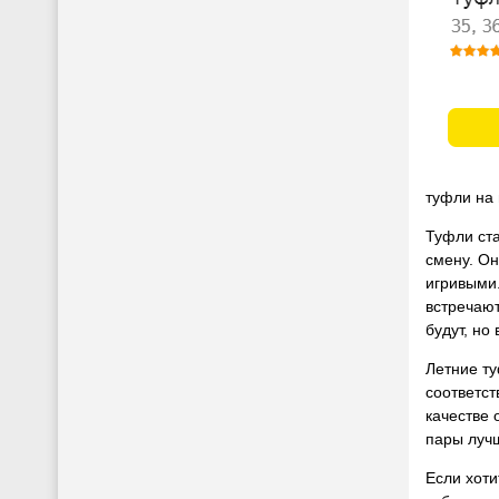
туфли на 
Туфли ста
смену. О
игривыми
встречают
будут, но
Летние ту
соответст
качестве 
пары луч
Если хоти