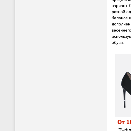
вариант. 
разной од
балансе ц
дополнени
весеннего
использую
обуви.