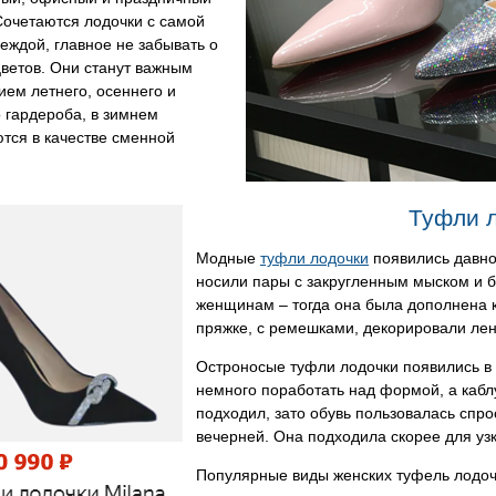
Сочетаются лодочки с самой
еждой, главное не забывать о
ветов. Они станут важным
ем летнего, осеннего и
 гардероба, в зимнем
тся в качестве сменной
Туфли л
Модные
туфли лодочки
появились давно 
носили пары с закругленным мыском и б
женщинам – тогда она была дополнена 
пряжке, с ремешками, декорировали ле
Остроносые туфли лодочки появились в 
немного поработать над формой, а каблу
подходил, зато обувь пользовалась спро
вечерней. Она подходила скорее для уз
Популярные виды женских туфель лодоч