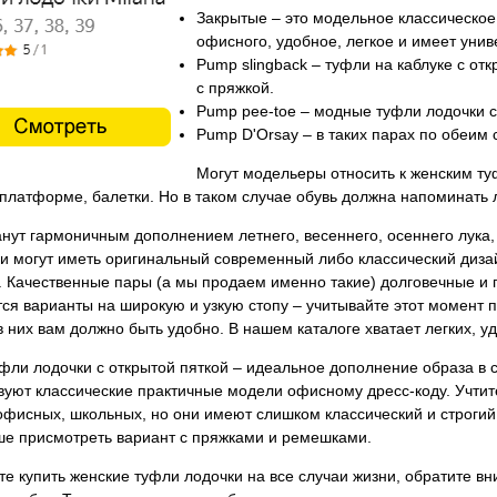
Закрытые – это модельное классическое
офисного, удобное, легкое и имеет уни
Pump slingback – туфли на каблуке с от
с пряжкой.
Pump pee-toe – модные туфли лодочки с
Pump D'Orsay – в таких парах по обеим
Могут модельеры относить к женским ту
платформе, балетки. Но в таком случае обувь должна напоминать л
нут гармоничным дополнением летнего, весеннего, осеннего лука,
ни могут иметь оригинальный современный либо классический диз
. Качественные пары (а мы продаем именно такие) долговечные и
ся варианты на широкую и узкую стопу – учитывайте этот момент п
 в них вам должно быть удобно. В нашем каталоге хватает легких, у
фли лодочки с открытой пяткой – идеальное дополнение образа в с
вуют классические практичные модели офисному дресс-коду. Учтит
офисных, школьных, но они имеют слишком классический и строгий
ше присмотреть вариант с пряжками и ремешками.
те купить женские туфли лодочки на все случаи жизни, обратите вн