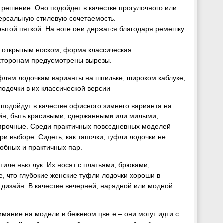
 решение. Оно подойдет в качестве прогулочного или
версальную стилевую сочетаемость.
крытой пяткой. На ноге они держатся благодаря ремешку
 открытым носком, форма классическая.
 сторонам предусмотрены вырезы.
флям лодочкам варианты на шпильке, широком каблуке,
одочки в их классической версии.
 подойдут в качестве офисного зимнего варианта на
айн, быть красивыми, сдержанными или милыми,
 прочные. Среди практичных повседневных моделей
ри выборе. Сидеть, как тапочки, туфли лодочки не
добных и практичных пар.
тиле нью лук. Их носят с платьями, брюками,
е, что глубокие женские туфли лодочки хороши в
 дизайн. В качестве вечерней, нарядной или модной
имание на модели в бежевом цвете – они могут идти с