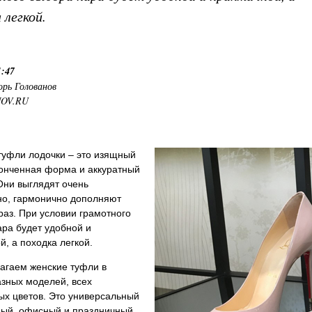
 легкой.
1:47
орь Голованов
NOV.RU
туфли лодочки – это изящный
тонченная форма и аккуратный
Они выглядят очень
но, гармонично дополняют
аз. При условии грамотного
ра будет удобной и
й, а походка легкой.
агаем женские туфли в
зных моделей, всех
ых цветов. Это универсальный
ный, офисный и праздничный