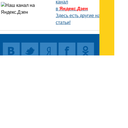
канал
в
Яндекс.Дзен
Здесь есть другие наши
статьи!
Поиск
Карта сайта
© 1996-2026 INNOV.RU (Иннов.ру) -
информационное агентство.
* -
правила пользования
ISSN: 2414-5122