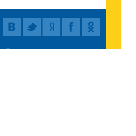
Поиск
Карта сайта
© 1996-2026 INNOV.RU (Иннов.ру) -
информационное агентство.
* -
правила пользования
ISSN: 2414-5122
E-mail редакции: