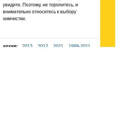
увидите. Поэтому, не торопитесь, и
внимательно относитесь к выбору
химчистки.
архив:
2013
2012
2011
1999-2011
новости ИТ
гость портала 2013
тема недели 2013
поздравления
Подписывайтесь на наш
канал
в
Яндекс.Дзен
Здесь есть другие наши
статьи!