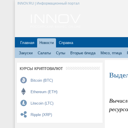
INNOV.RU | Информационный портал
Главная
Новости
Справка
Закуски
Салаты
Супы
Вторые блюда
Мясо, птица
КУРСЫ КРИПТОВАЛЮТ
Выдел
Bitcoin (BTC)
Ethereum (ETH)
Вычисл
Litecoin (LTC)
ресурс
Ripple (XRP)