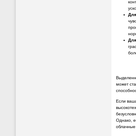
кон
уск
Для
чув
про
нор
Для
гра
бол
Выделенны
может ст
способно
Если ваша
высокотех
безусловн
Однако, е
облачные 