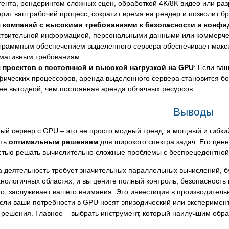
тента, рендерингом сложных сцен, обработкой 4K/8K видео или ра
орит ваш рабочий процесс, сократит время на рендер и позволит б
 компаний с высокими требованиями к безопасности и конф
ствительной информацией, персональными данными или коммерчес
граммным обеспечением выделенного сервера обеспечивает макси
мативным требованиям.
 проектов с постоянной и высокой нагрузкой на GPU
: Если ва
фических процессоров, аренда выделенного сервера становится бо
ее выгодной, чем постоянная аренда облачных ресурсов.
Выводы
й сервер с GPU – это не просто модный тренд, а мощный и гибки
ать
оптимальным решением
для широкого спектра задач. Его ценн
стью решать вычислительно сложные проблемы с беспрецедентной
 деятельность требует значительных параллельных вычислений, буд
нологичных областях, и вы цените полный контроль, безопасность
о, заслуживает вашего внимания. Это инвестиция в производитель
сли ваши потребности в GPU носят эпизодический или эксперимент
решения. Главное – выбрать инструмент, который наилучшим обра