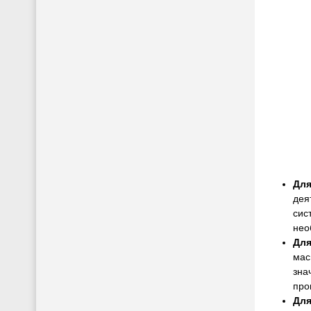
Для
дея
сис
нео
Для
мас
зна
про
Для