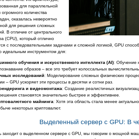
рованная для параллельной
 огромного количества
адач, оказалась невероятно
ной для решения сложных
й. В отличие от центрального
а (CPU), который отлично
тся с последовательными задачами и сложной логикой, GPU спосо
го идеальным инструментом для:
инного обучения и искусственного интеллекта (AI)
: Обучение 
познавание образов – все это требует колоссальных вычислительны
чных исследований
: Моделирование сложных физических процес
ии – GPU ускоряет эти процессы в десятки и сотни раз.
рендеринга и видеомонтажа
: Создание реалистичных визуализац
решения становятся значительно быстрее и эффективнее.
птовалютного майнинга
: Хотя эта область стала менее актуаль
обыче некоторых криптовалют.
Выделенный сервер с GPU: В ч
чь заходит о выделенном сервере с GPU, мы говорим о мощной ма