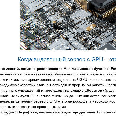
Когда выделенный сервер с GPU – эт
 компаний, активно развивающих AI и машинное обучение
: Е
тельность напрямую связаны с обучением сложных моделей, анал
тем или компьютерным зрением, выделенный GPU-сервер станет в
бходимую скорость и стабильность для непрерывной работы и разв
 научных учреждений и исследовательских лабораторий
: Дл
штабных симуляций, анализа геномных данных или астрономическ
чение, выделенный сервер с GPU – это не роскошь, а необходимост
верять гипотезы и совершать открытия.
 студий 3D-графики, анимации и видеопродакшена
: Если вы з