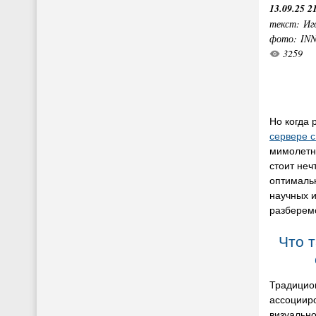
13.09.25 2
текст: Иг
фото: IN
3259
Но когда 
сервере 
мимолетн
стоит неч
оптималь
научных 
разберем
Что 
Традицио
ассоцииро
визуально