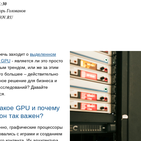
1:30
орь Голованов
NOV.RU
речь заходит о
выделенном
с GPU
- является ли это просто
ым трендом, или же за этим
то большее – действительно
ное решение для бизнеса и
исследований? Давайте
ся.
такое GPU и почему
он так важен?
нно, графические процессоры
вались с играми и созданием
го контента. Их архитектура,