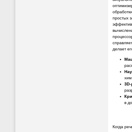
оптимизи
обработки
простых з
эффектив
вычислени
процессор
справляе
делает е
Маш
рас
Нау
хим
3D-
раз
Кри
в д
Когда ре