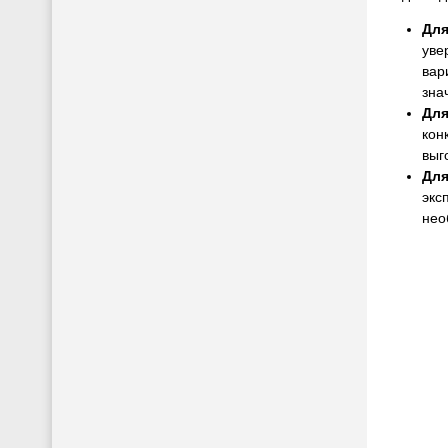
Для
уве
вар
зна
Для
кон
выг
Для
экс
нео