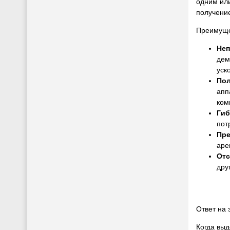
одним или
получение
Преимуще
Неп
дем
уск
Пол
апп
ком
Гиб
пот
Пре
аре
Отс
дру
Ответ на 
Когда выд