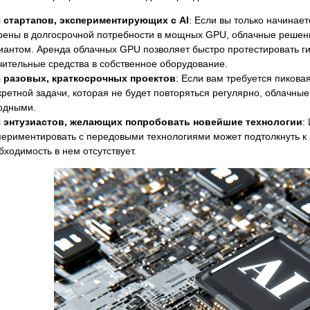
 стартапов, экспериментирующих с AI
: Если вы только начинает
рены в долгосрочной потребности в мощных GPU, облачные решени
иантом. Аренда облачных GPU позволяет быстро протестировать ги
чительные средства в собственное оборудование.
 разовых, краткосрочных проектов
: Если вам требуется пиков
кретной задачи, которая не будет повторяться регулярно, облачны
одными.
 энтузиастов, желающих попробовать новейшие технологии
:
периментировать с передовыми технологиями может подтолкнуть к
бходимость в нем отсутствует.