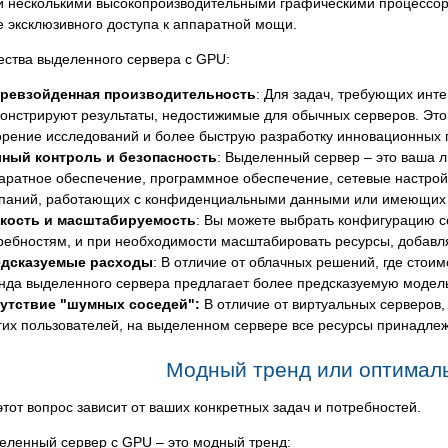
 несколькими высокопроизводительными графическими процессорам
 эксклюзивного доступа к аппаратной мощи.
ства выделенного сервера с GPU:
ревзойденная производительность
: Для задач, требующих ин
онстрируют результаты, недостижимые для обычных серверов. Это
орение исследований и более быструю разработку инновационных 
ный контроль и безопасность
: Выделенный сервер – это ваша л
аратное обеспечение, программное обеспечение, сетевые настройк
паний, работающих с конфиденциальными данными или имеющих ст
кость и масштабируемость
: Вы можете выбрать конфигурацию 
ребностям, и при необходимости масштабировать ресурсы, добав
дсказуемые расходы
: В отличие от облачных решений, где стоим
нда выделенного сервера предлагает более предсказуемую модель
утствие "шумных соседей":
В отличие от виртуальных серверов, 
гих пользователей, на выделенном сервере все ресурсы принадлеж
Модный тренд или оптимал
этот вопрос зависит от ваших конкретных задач и потребностей.
еленный сервер с GPU – это модный тренд: