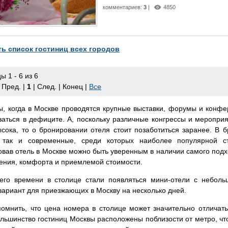
комментариев:
3
|
4850
ь список гостиниц всех городов
ы 1 - 6 из 6
 Пред. |
1
| След. | Конец
|
Все
ы, когда в Москве проводятся крупные выставки, форумы и конфе
заться в дефиците. А, поскольку различные конгрессы и меропри
ысока, то о бронировании отеля стоит позаботиться заранее. В 
 так и современные, среди которых наиболее популярной с
овав отель в Москве можно быть уверенным в наличии самого подх
ения, комфорта и приемлемой стоимости.
его времени в столице стали появляться мини-отели с небол
ариант для приезжающих в Москву на несколько дней.
помнить, что цена номера в столице может значительно отличать
льшинство гостиниц Москвы расположены поблизости от метро, чт