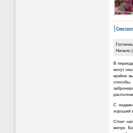
Смотрет
Гостиниц
Начало |
В период
могут ока
крайне в
способы,
забронир
располож
С недавн
хороший в
Стоит на
метро. Бо