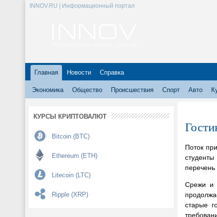
INNOV.RU | Информационный портал
Главная
Новости
Справка
Экономика
Общество
Происшествия
Спорт
Авто
К
КУРСЫ КРИПТОВАЛЮТ
Гости
Bitcoin (BTC)
Поток при
Ethereum (ETH)
студенты
перечень
Litecoin (LTC)
Срежи и 
продолжа
Ripple (XRP)
старые г
требовани