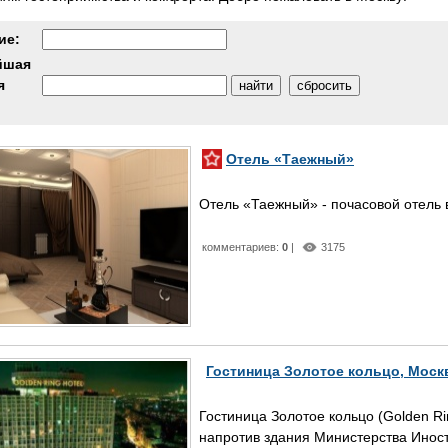
ие:
йшая
я
Отель «Таежный»
Отель «Таежный» - почасовой отель в 
комментариев:
0
|
3175
Гостиница Золотое кольцо, Моск
Гостиница Золотое кольцо (Golden R
напротив здания Министерства Инос