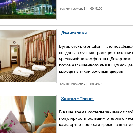
комментариев:
3
|
5190
Дженталион
Бутик-отель Gentalion – это незабы
созданы в лучших традициях классич
чрезвычайно комфортны. Декор комн
после насыщенного дня в шумной де
выходят в тихий зеленый дворик
комментариев:
2
|
4978
Хостел «Плюс»
В наше время хостелы занимают стой
популярности большим отелям с неск
комфортно провести время, заплатив