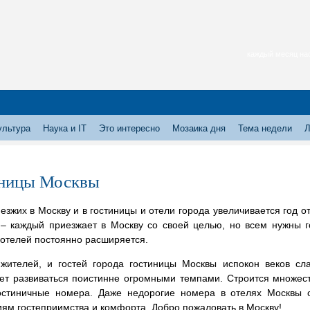
каждый месяц нас
ультура
Наука и IT
Это интересно
Мозаика дня
Тема недели
Л
ницы Москвы
езжих в Москву и в гостиницы и отели города увеличивается год о
 – каждый приезжает в Москву со своей целью, но всем нужны 
 отелей постоянно расширяется.
жителей, и гостей города гостиницы Москвы испокон веков сла
ет развиваться поистинне огромными темпами. Строится множес
остиничные номера. Даже недорогие номера в отелях Москвы
ям гостеприимства и комфорта. Добро пожаловать в Москву!