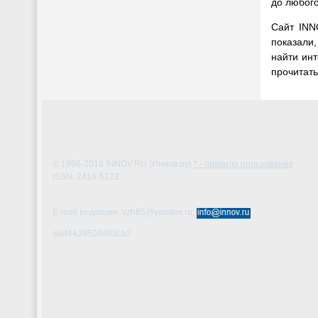
до любог
Сайт INN
показали
найти инт
прочитать
© 1996-2018
INNOV.RU (Иннов.ру)
* - правила пользования
ISSN: 2414-5122
E-mail редакции: vzh85@yandex.ru,
aad4439508463cb2