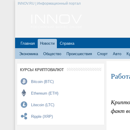
INNOV.RU | Информационный портал
Главная
Новости
Справка
Экономика
Общество
Происшествия
Спорт
Авто
К
КУРСЫ КРИПТОВАЛЮТ
Работ
Bitcoin (BTC)
Ethereum (ETH)
Крипто
Litecoin (LTC)
факт в
Ripple (XRP)