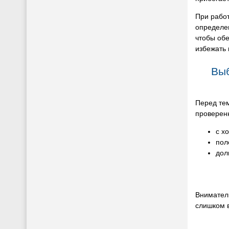
При рабо
определе
чтобы обе
избежать
Вы
Перед тем
проверен
с х
пол
дол
Вниматель
слишком в