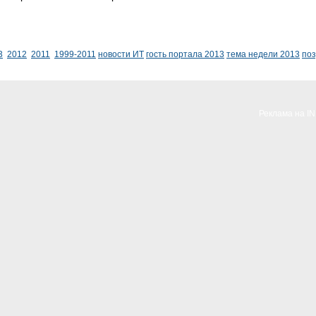
3
2012
2011
1999-2011
новости ИТ
гость портала 2013
тема недели 2013
по
Реклама на I