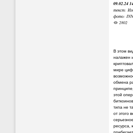
09.02.24 1
текст: Иг
фото: IN
2802
В этом ви
налажен 
криптова
мире циф
возможнос
обмена ра
принципе
этой опе
биткоинов
типа не т
от этого 
серьезно
ресурса, 
прибегае