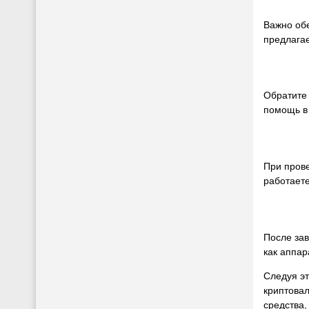
Важно обе
предлагае
Обратите 
помощь в 
При пров
работаете
После за
как аппар
Следуя эт
криптовал
средства,