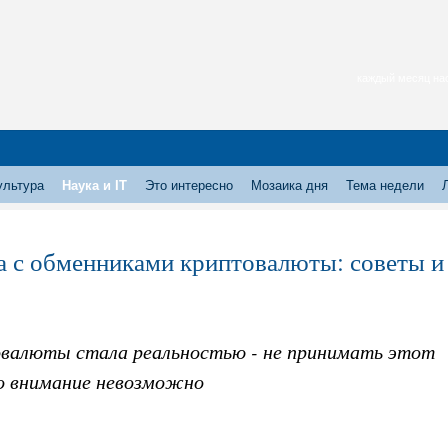
каждый месяц нас
ультура
Наука и IT
Это интересно
Мозаика дня
Тема недели
а с обменниками криптовалюты: советы и
валюты стала реальностью - не принимать этот
о внимание невозможно