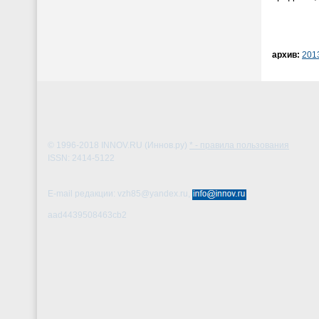
архив:
201
© 1996-2018
INNOV.RU (Иннов.ру)
* - правила пользования
ISSN: 2414-5122
E-mail редакции: vzh85@yandex.ru,
aad4439508463cb2