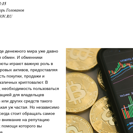
4:15
орь Голованов
NOV.RU
де денежного мира уже давно
и обмен. И обменники
люты играют важную роль в
ровых активов, предоставляя
ть покупки, продажи и
зличных криптовалют. В
, необходимость пользоваться
рацией для владельцев
 или других средств такого
акая уж частая. Но независимо
всегда стоит обращать самое
е внимание на репутацию
к помощи которого вы
те.