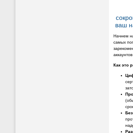
сокро
ваш н
Начнем н
самых по
зарекоме
аккаунтов
Как это 
Ци
сер
зат
Про
(об
сро
Без
про
над
Раз