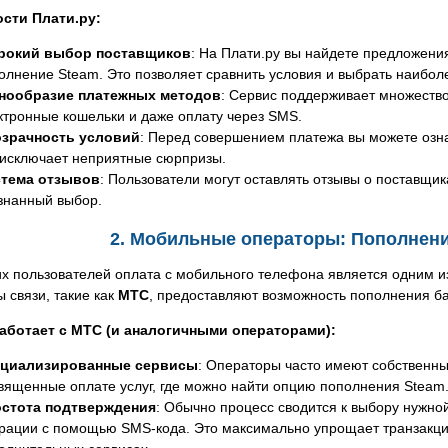
сти Плати.ру:
рокий выбор поставщиков
: На Плати.ру вы найдете предложени
олнение Steam. Это позволяет сравнить условия и выбрать наибол
нообразие платежных методов
: Сервис поддерживает множество
ктронные кошельки и даже оплату через SMS.
зрачность условий
: Перед совершением платежа вы можете озна
 исключает неприятные сюрпризы.
тема отзывов
: Пользователи могут оставлять отзывы о поставщик
знанный выбор.
2. Мобильные операторы: Пополнени
х пользователей оплата с мобильного телефона является одним и
 связи, такие как
МТС
, предоставляют возможность пополнения б
работает с МТС (и аналогичными операторами):
циализированные сервисы
: Операторы часто имеют собственны
вященные оплате услуг, где можно найти опцию пополнения Steam
стота подтверждения
: Обычно процесс сводится к выбору нужн
рации с помощью SMS-кода. Это максимально упрощает транзакцию,