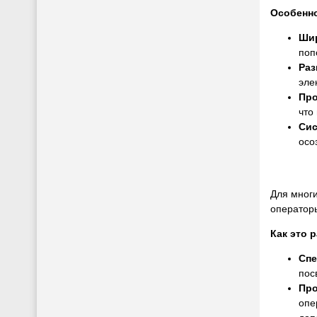
Особенно
Ши
поп
Раз
эле
Про
что
Сис
осо
Для многи
операторы
Как это 
Спе
пос
Про
опе