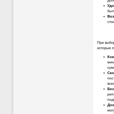
доп
Удо
быт
Воз
сто
При выбор
которые п
Ко
мин
сум
Ско
пос
все
Без
реп
под
Дос
мог