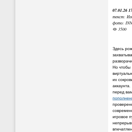
07.01.26 1
текст: Иг
фото: IN
3500
Здесь рож
захватыв
разворачи
Но чтобы 
виртуальн
их сокро
аккаунта.
перед ва
пополнен
проверен
современ
игровое 
непрерыв
впечатлен