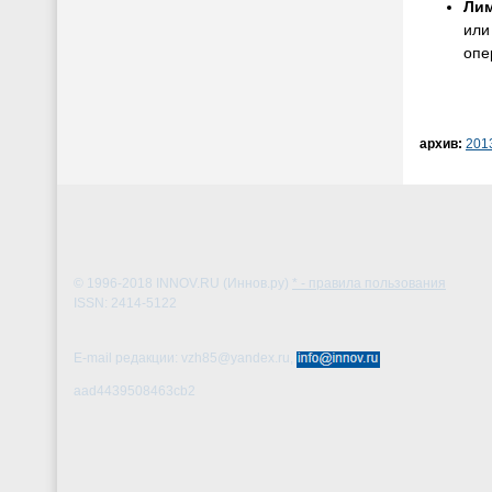
Ли
или
опе
архив:
201
© 1996-2018
INNOV.RU (Иннов.ру)
* - правила пользования
ISSN: 2414-5122
E-mail редакции: vzh85@yandex.ru,
aad4439508463cb2