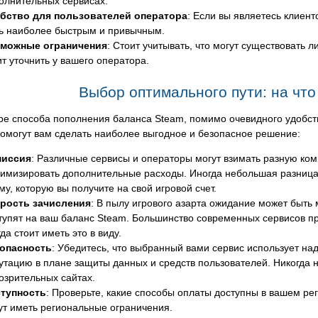
олнительных сервисах.
бство для пользователей оператора
: Если вы являетесь клиен
ь наиболее быстрым и привычным.
можные ограничения
: Стоит учитывать, что могут существовать
ит уточнить у вашего оператора.
Выбор оптимального пути: на чт
е способа пополнения баланса Steam, помимо очевидного удобств
омогут вам сделать наиболее выгодное и безопасное решение:
м
иссия
: Различные сервисы и операторы могут взимать разную ком
имизировать дополнительные расходы. Иногда небольшая разница 
му, которую вы получите на свой игровой счет.
рость зачисления
: В пылу игрового азарта ожидание может быть 
тупят на ваш баланс Steam. Большинство современных сервисов пр
гда стоит иметь это в виду.
опасность
: Убедитесь, что выбранный вами сервис использует 
утацию в плане защиты данных и средств пользователей. Никогда
озрительных сайтах.
тупность
: Проверьте, какие способы оплаты доступны в вашем ре
ут иметь региональные ограничения.