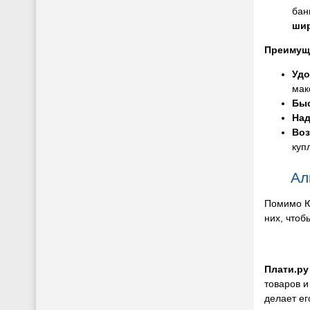
бан
шир
Преимуще
Удо
мак
Быс
Над
Воз
куп
Ал
Помимо ЮM
них, чтоб
Плати.ру
товаров и
делает ег