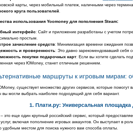
ковской карты, через мобильный платеж, наличными через термин
окого круга пользователей
.
ства использования Yoomoney для пополнения Steam:
бный интерфейс
: Сайт и приложение разработаны с учетом потр
симально простым.
трое зачисление средств
: Минимизация времени ожидания позво
ежность и проверенность
: Это давно зарекомендовавший себя с
можность покупки подарочных карт
: Если вы хотите сделать по
ленная через ЮMoney, станет отличным решением.
ьтернативные маршруты к игровым мирам: о
oney, существует множество других сервисов, которые помогут в
ы вы могли выбрать наиболее подходящий для себя вариант.
1. Плати.ру: Универсальная площадка
– это еще один крупный российский сервис, который предоставляе
 услуг, включая пополнение игровых аккаунтов. Он выступает в ро
о удобным местом для поиска нужного вам способа оплаты.