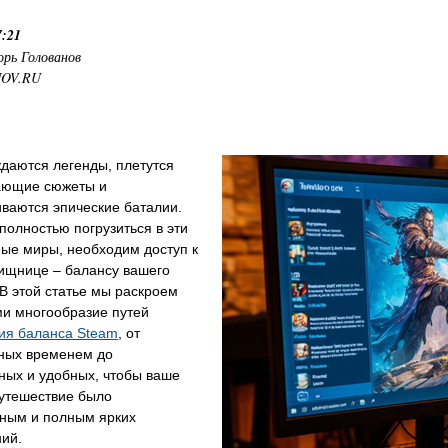
7:21
орь Голованов
NOV.RU
даются легенды, плетутся
ающие сюжеты и
ваются эпические баталии.
полностью погрузиться в эти
ые миры, необходим доступ к
вищнице – балансу вашего
 В этой статье мы раскроем
ми многообразие путей
ия баланса Steam
, от
ных временем до
ных и удобных, чтобы ваше
путешествие было
ным и полным ярких
ий.