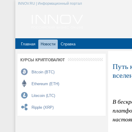
INNOV.RU | Информационный портал
Главная
Новости
Справка
КУРСЫ КРИПТОВАЛЮТ
Путь 
Bitcoin (BTC)
вселе
Ethereum (ETH)
Litecoin (LTC)
В бескр
Ripple (XRP)
платфо
настоя