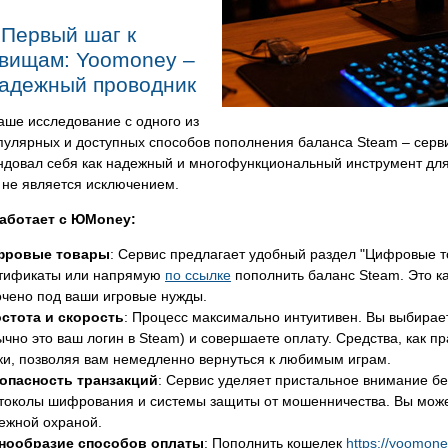
Первый шаг к
вищам: Yoomoney –
адежный проводник
аше исследование с одного из
пулярных и доступных способов пополнения баланса Steam – серв
ндовал себя как надежный и многофункциональный инструмент для
 не является исключением.
работает с ЮMoney:
фровые товары
: Сервис предлагает удобный раздел "Цифровые т
тификаты или напрямую
по ссылке
пополнить баланс Steam. Это ка
очено под ваши игровые нужды.
стота и скорость
: Процесс максимально интуитивен. Вы выбирае
ычно это ваш логин в Steam) и совершаете оплату. Средства, как п
ки, позволяя вам немедленно вернуться к любимым играм.
опасность транзакций
: Сервис уделяет пристальное внимание б
токолы шифрования и системы защиты от мошенничества. Вы может
ежной охраной.
нообразие способов оплаты
: Пополнить кошелек
https://yoomone