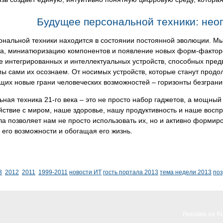
Будущее персональной техники: нео
ональной техники находится в состоянии постоянной эволюции. М
та, миниатюризацию компонентов и появление новых форм-факто
 интегрированных и интеллектуальных устройств, способных пред
 мы сами их осознаем. От носимых устройств, которые станут прод
их новые грани человеческих возможностей – горизонты безграни
ная техника 21-го века – это не просто набор гаджетов, а мощн
ствие с миром, наше здоровье, нашу продуктивность и наше восп
а позволяет нам не просто использовать их, но и активно формиро
его возможности и обогащая его жизнь.
3
2012
2011
1999-2011
новости ИТ
гость портала 2013
тема недели 2013
по
Реклама на I