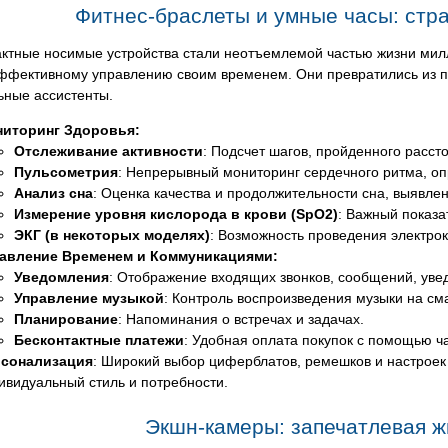
Фитнес-браслеты и умные часы: стр
актные носимые устройства стали неотъемлемой частью жизни мил
эффективному управлению своим временем. Они превратились из 
ьные ассистенты.
иторинг Здоровья:
Отслеживание активности
: Подсчет шагов, пройденного расст
Пульсометрия
: Непрерывный мониторинг сердечного ритма, оп
Анализ сна
: Оценка качества и продолжительности сна, выявлен
Измерение уровня кислорода в крови (SpO2)
: Важный показа
ЭКГ (в некоторых моделях)
: Возможность проведения электро
авление Временем и Коммуникациями:
Уведомления
: Отображение входящих звонков, сообщений, уве
Управление музыкой
: Контроль воспроизведения музыки на см
Планирование
: Напоминания о встречах и задачах.
Бесконтактные платежи
: Удобная оплата покупок с помощью ч
сонализация
: Широкий выбор циферблатов, ремешков и настроек 
ивидуальный стиль и потребности.
Экшн-камеры: запечатлевая ж