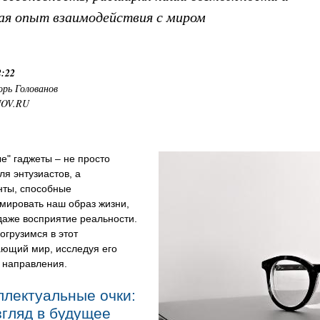
ая опыт взаимодействия с миром
2:22
орь Голованов
NOV.RU
е" гаджеты – не просто
ля энтузиастов, а
нты, способные
мировать наш образ жизни,
даже восприятие реальности.
огрузимся в этот
ающий мир, исследуя его
 направления.
ллектуальные очки:
згляд в будущее