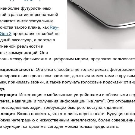
 наиболее футуристичных
ний в развитии персональной
являются интеллектуальные
ройства такого плана, как
Ray-
 Gen 2
представляют собой не
дный аксессуар, а портал в
лненной реальности и
ных коммуникаций. Они
грань между физическим и цифровым миром, предлагая пользовате
кциональность
: Эти очки способны не только делать фотографии
нслировать их в реальном времени, делиться моментами с друзья
ыку, принимать звонки, а также получать голосовые подсказки от в
уг.
еграция
: Интеграция с мобильными устройствами и облачными с
тента, навигации и получения информации "на лету". Это открывае
 повседневных задач, требующих быстрого доступа к данным.
олюция
: Важно понимать, что это лишь первые шаги. Будущие по
бокую интеграцию с искусственным интеллектом, более совершенн
е функции, которые мы сегодня можем только представить.