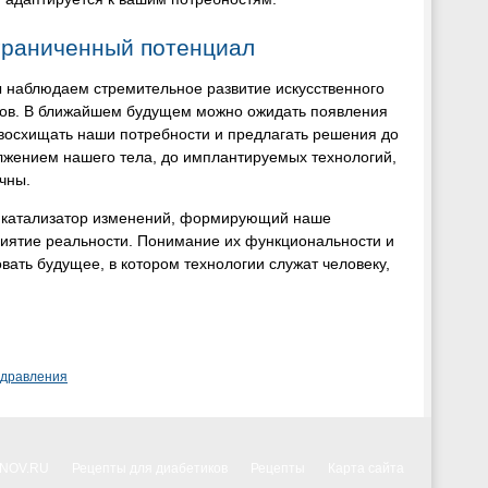
граниченный потенциал
ы наблюдаем стремительное развитие искусственного
ров. В ближайшем будущем можно ожидать появления
восхищать наши потребности и предлагать решения до
олжением нашего тела, до имплантируемых технологий,
чны.
ый катализатор изменений, формирующий наше
риятие реальности. Понимание их функциональности и
вать будущее, в котором технологии служат человеку,
здравления
NNOV.RU
Рецепты для диабетиков
Рецепты
Карта сайта