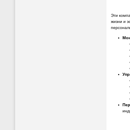
Эти комп
жизни и 
персонал
Мон
Упр
Пер
инд