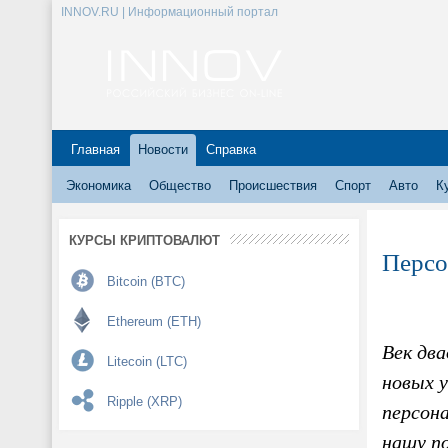
INNOV.RU | Информационный портал
Главная
Новости
Справка
Экономика
Общество
Происшествия
Спорт
Авто
К
КУРСЫ КРИПТОВАЛЮТ
Персо
Bitcoin (BTC)
Ethereum (ETH)
Век дв
Litecoin (LTC)
новых 
Ripple (XRP)
персона
нашу п