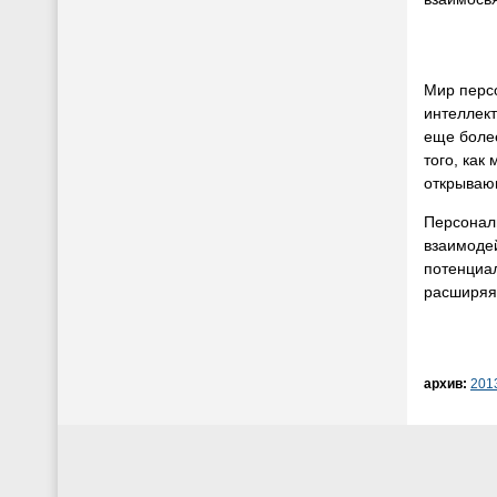
Мир перс
интеллек
еще более
того, как
открывающ
Персональ
взаимодей
потенциал
расширяя 
архив:
201