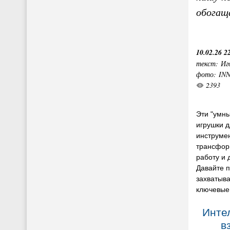
обогащ
10.02.26 2
текст: Иг
фото: IN
2393
Эти "умны
игрушки д
инструме
трансфор
работу и 
Давайте п
захватыв
ключевые
Инте
в