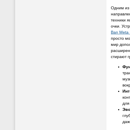
Одним из
направле
техники 
очки. Уст
Ban Meta
просто мо
мир допо
расширен
стирают 
Фун
тра
муз
вокр
Инт
кон
для
Эв
глу
даж