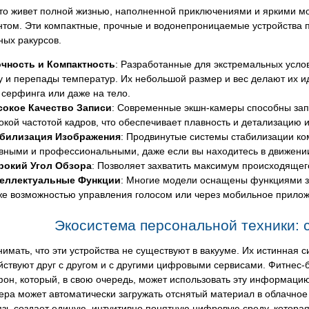
 кто живет полной жизнью, наполненной приключениями и яркими 
нтом. Эти компактные, прочные и водонепроницаемые устройства 
ных ракурсов.
чность и Компактность
: Разработанные для экстремальных усло
у и перепады температур. Их небольшой размер и вес делают их и
 серфинга или даже на тело.
окое Качество Записи
: Современные экшн-камеры способны зап
окой частотой кадров, что обеспечивает плавность и детализацию
билизация Изображения
: Продвинутые системы стабилизации ко
вными и профессиональными, даже если вы находитесь в движени
окий Угол Обзора
: Позволяет захватить максимум происходящего
еллектуальные Функции
: Многие модели оснащены функциями з
же возможностью управления голосом или через мобильное прилож
Экосистема персональной техники: 
имать, что эти устройства не существуют в вакууме. Их истинная с
ствуют друг с другом и с другими цифровыми сервисами. Фитнес-
он, который, в свою очередь, может использовать эту информаци
ра может автоматически загружать отснятый материал в облачное 
зь создает единую, интуитивно понятную цифровую среду, котора