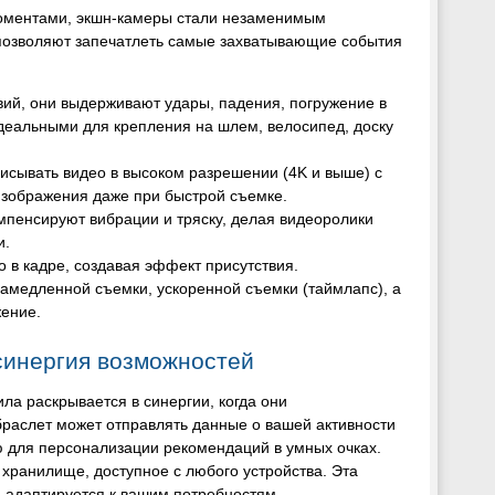
моментами, экшн-камеры стали незаменимым
позволяют запечатлеть самые захватывающие события
вий, они выдерживают удары, падения, погружение в
деальными для крепления на шлем, велосипед, доску
исывать видео в высоком разрешении (4K и выше) с
 изображения даже при быстрой съемке.
мпенсируют вибрации и тряску, делая видеоролики
и.
 в кадре, создавая эффект присутствия.
амедленной съемки, ускоренной съемки (таймлапс), а
ение.
синергия возможностей
ила раскрывается в синергии, когда они
браслет может отправлять данные о вашей активности
ю для персонализации рекомендаций в умных очках.
хранилище, доступное с любого устройства. Эта
я адаптируется к вашим потребностям.