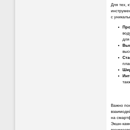
Для тех,
инструме
с уникаль
Про
вод
для
Выс
выс
Ста
пла
Шир
Инт
так
Важно пон
взаимодей
на смартф
Экшн-каме
взаимосвя