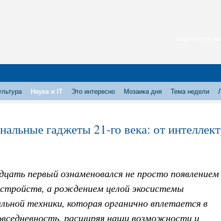
каждый месяц нас
ультура
Наука и IT
Это интересно
Мозаика дня
Тема недели
нальные гаджеты 21-го века: от интеллек
адцать первый ознаменовался не просто появлением
устройств, а рождением целой экосистемы
льной техники, которая органично вплетается в
овседневность, расширяя наши возможности и