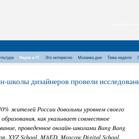
каждый месяц нас
ультура
Наука и IT
Это интересно
Мозаика дня
Тема недели
н-школы дизайнеров провели исследовани
30% жителей России довольны уровнем своего
 образования, как указывает совместное
вание, проведенное онлайн-школами Bang Bang
on, XYZ School, MAED, Moscow Digital School,