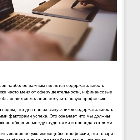
еров наиболее важным является содержательность
кже часто меняют сферу деятельности, и финансовые
чебы является желание получить новую профессию.
ы видим, что для наших выпускников содержательность
ми факторами успеха. Это означает, что мы должны
тивное общение между студентами и преподавателями.
шить знания по уже имеющейся профессии, это говорит
али наиболее актуальным требованиям рынка труда.