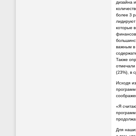
дизайна 
количест
более 3 р
лидируют 
которые 
финансов
большинс
важным в
содержат
Также оп
отмечали 
(23%), в 
Исходя из
программ
соображе
«Я считаю
программ
продолжа
Для наши
о том, чт