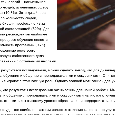
и технологий – наименьшее
во людей, изменивших сферу
аз (10,8%). Зато дизайнеры
по количеству людей,
выбирали профессию из-за
ой составляющей (32%). Для
тва респондентов наиболее
 процессе обучения является
ельность программы (96%).
рошенные реже всего
запуск собственного дела
сравнении с остальными школами.
 результатов исследования, можно сделать вывод, что для дизайн
ы обучения и общение с преподавателями и сокурсниками. Они та
ния играют в этом важную роль. Однако главной мотивацией для у
, что результаты исследования очень важны для нашей работы. М
ы и общение с преподавателями и сокурсниками являются ключевы
ть стремиться к высокому уровню образования и поддерживать ак
х студентов наиболее важным является желание качественно улуч
о мы продолжим следить за тем, чтобы наши курсы и дальше отвеч