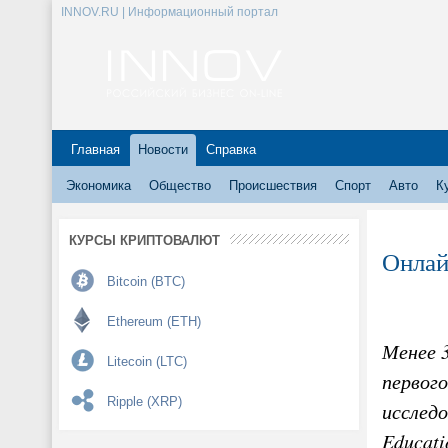
INNOV.RU | Информационный портал
Главная
Новости
Справка
Экономика
Общество
Происшествия
Спорт
Авто
К
КУРСЫ КРИПТОВАЛЮТ
Онлай
Bitcoin (BTC)
Ethereum (ETH)
Менее 
Litecoin (LTC)
первого
Ripple (XRP)
исследо
Educati