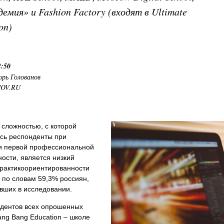
емия» и Fashion Factory (входят в Ultimate
on)
2:50
орь Голованов
NOV.RU
сложностью, с которой
ись респонденты при
и первой профессиональной
ости, является низкий
практикоориентированности
 по словам 59,3% россиян,
вших в исследовании.
удентов всех опрошенных
ang Bang Education – школе