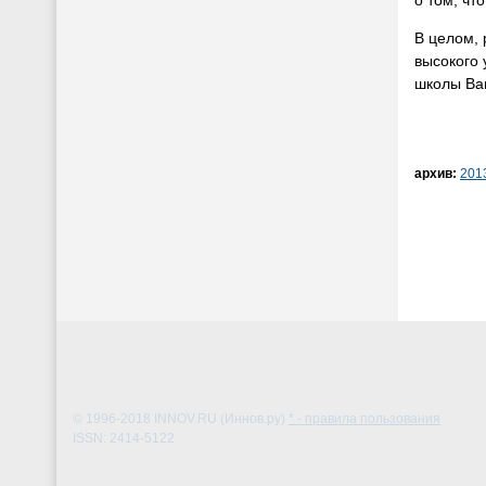
В целом, 
высокого
школы Ban
архив:
201
© 1996-2018
INNOV.RU (Иннов.ру)
* - правила пользования
ISSN: 2414-5122