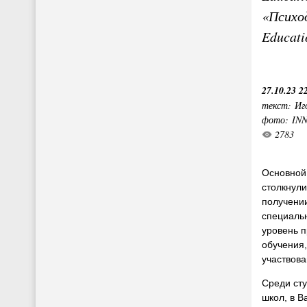
«Психод
Educati
27.10.23 2
текст: Иг
фото: IN
2783
Основной 
столкнул
получени
специальн
уровень 
обучения,
участвова
Среди ст
школ, в B