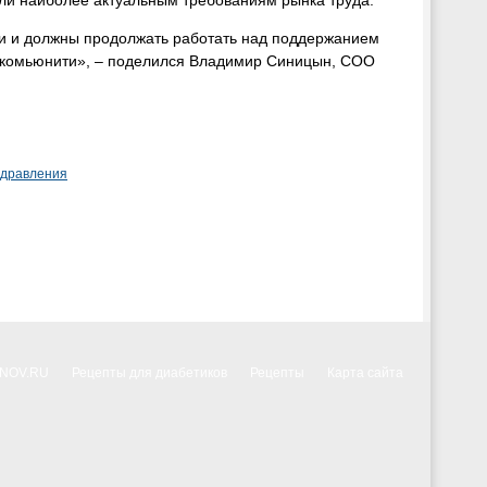
ти и должны продолжать работать над поддержанием
х комьюнити», – поделился Владимир Синицын, COO
здравления
NNOV.RU
Рецепты для диабетиков
Рецепты
Карта сайта