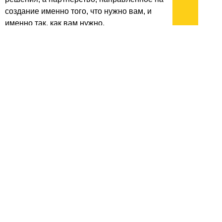
создание именно того, что нужно вам, и
именно так, как вам нужно.
архив:
2013
2012
2011
1999-2011
новости ИТ
гость портала 2013
тема недели 2013
поздравления
Подписывайтесь на наш
канал
в
Яндекс.Дзен
Здесь есть другие наши
статьи!