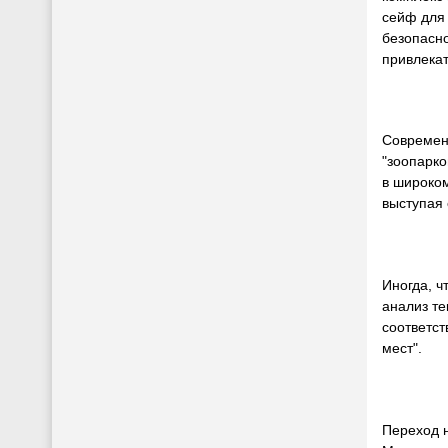
сейф для
безопасно
привлека
Современн
"зоопарко
в широко
выступая 
Иногда, ч
анализ те
соответст
мест".
Переход 