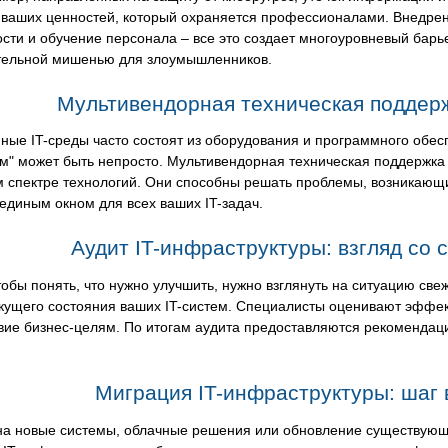
 ваших ценностей, который охраняется профессионалами. Внедре
сти и обучение персонала – все это создает многоуровневый бар
тельной мишенью для злоумышленников.
Мультивендорная техническая поддерж
ые IT-среды часто состоят из оборудования и программного обес
м" может быть непросто. Мультивендорная техническая поддержка
м спектре технологий. Они способны решать проблемы, возникающ
единым окном для всех ваших IT-задач.
Аудит IT-инфраструктуры: взгляд со
тобы понять, что нужно улучшить, нужно взглянуть на ситуацию све
кущего состояния ваших IT-систем. Специалисты оценивают эффек
вие бизнес-целям. По итогам аудита предоставляются рекомендац
Миграция IT-инфраструктуры: шаг 
на новые системы, облачные решения или обновление существующе