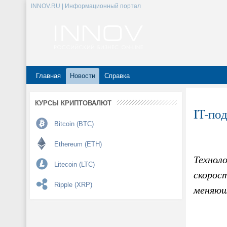
INNOV.RU | Информационный портал
Главная
Новости
Справка
КУРСЫ КРИПТОВАЛЮТ
IT-по
Bitcoin (BTC)
Ethereum (ETH)
Технол
Litecoin (LTC)
скорост
Ripple (XRP)
меняющ