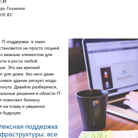
2:35
орь Голованов
NOV.RU
 IT-поддержка в таких
становится не просто опцией,
но важным элементом для
сти и роста любой
ии. Это как крепкий
 для дома: без него даже
сивое здание рискует когда-
хнуть. Давайте разберемся,
уальные решения в области IT-
и помогают бизнесу
я на плаву и уверенно
в будущее.
лексная поддержка
нфраструктуры: все