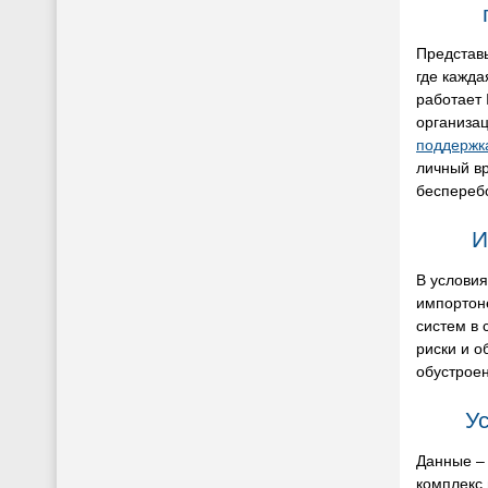
Представ
где кажда
работает 
организац
поддержк
личный вр
бесперебо
И
В условия
импортоне
систем в
риски и о
обустрое
У
Данные – 
комплекс 