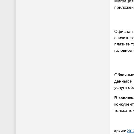
Миграция
приложен
Офисная п
снизить з
платите т
головной 
Облачные 
данных и
услуги об
В заключ
конкурент
только те
архив:
201