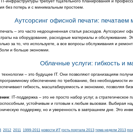
 IT-инфраструктуры требует тщательного планирования и професс
ия без потерь и с минимальным простоем.
Аутсорсинг офисной печати: печатаем
ечать – это часто недооцененная статья расходов. Аутсорсинг оф
атраты на оборудование, расходные материалы и обслуживание. Эт
олько за то, что используете, а все вопросы обслуживания и ремонт
боли и больше экономии.
Облачные услуги: гибкость и 
технологии – это будущее IT. Они позволяют организациям получ
 программному обеспечению по требованию, без необходимости ин
еспечивают гибкость, масштабируемость и экономию, позволяя биз
ение
: IT-поддержка – это не просто набор услуг, а стратегическое 
оспособным, устойчивым и готовым к любым вызовам. Выбирая наде
хническую поддержку, но и уверенность в завтрашнем дне. Это инв
3
2012
2011
1999-2011
новости ИТ
гость портала 2013
тема недели 2013
по