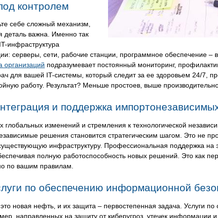
под контролем
ьте себе сложный механизм,
я деталь важна. Именно так
IT-инфраструктура
ии: серверы, сети, рабочие станции, программное обеспечение –
а организаций
подразумевает постоянный мониторинг, профилактик
ач для вашей IT-системы, который следит за ее здоровьем 24/7, 
йную работу. Результат? Меньше простоев, выше производительно
нтеграция и поддержка импортонезависимых
х глобальных изменений и стремления к технологической независ
зависимые решения становится стратегическим шагом. Это не прос
 существующую инфраструктуру. Профессиональная поддержка на э
беспечивая полную работоспособность новых решений. Это как пер
но по вашим правилам.
слуги по обеспечению информационной безо
это новая нефть, и их защита – первостепенная задача. Услуги п
мер, направленных на защиту от киберугроз, утечек информации и