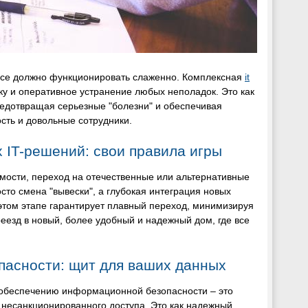
 все должно функционировать слаженно. Комплексная
it
у и оперативное устранение любых неполадок. Это как
предотвращая серьезные "болезни" и обеспечивая
сть и довольные сотрудники.
 IT-решений: свои правила игры
имости, переход на отечественные или альтернативные
то смена "вывески", а глубокая интеграция новых
том этапе гарантирует плавный переход, минимизируя
еезд в новый, более удобный и надежный дом, где все
пасности: щит для ваших данных
о обеспечению информационной безопасности – это
 несанкционированного доступа. Это как надежный