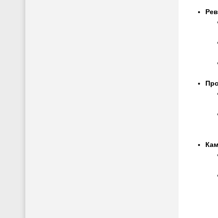
Рев
Про
Кам