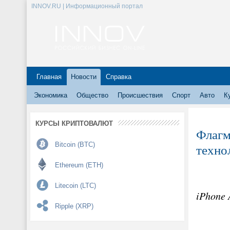
INNOV.RU | Информационный портал
Главная
Новости
Справка
Экономика
Общество
Происшествия
Спорт
Авто
К
КУРСЫ КРИПТОВАЛЮТ
Флагм
Bitcoin (BTC)
техно
Ethereum (ETH)
Litecoin (LTC)
iPhone 
Ripple (XRP)