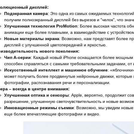
олюционный дисплей:
Подэкранная камера
: Это одна из самых ожидаемых технологий
получим полноэкранный дисплей без вырезов и "челок", что знач
Улучшенная технология ProMotion
: Более высокая частота об
анимации еще более плавными, а взаимодействие с устройством
Новые материалы экрана
: Возможно, нам представят более п
дисплей с улучшенной цветопередачей и яркостью.
изводительность нового поколения:
Чип A-серии
: Каждый новый iPhone оснащается более мощным п
способен справляться с самыми требовательными задачами, от 
Искусственный интеллект и машинное обучение
: «яблочники
может получить более продвинутые нейронные движки, которые 
фотографии, распознавания речи и персонализации.
ера – всегда в центре внимания:
Улучшенная оптика и сенсоры
: Apple, вероятно, продолжит с
разрешение, улучшенную светочувствительность и новые возмож
Инновационные режимы съемки
: Возможно, мы увидим новые
еще более впечатляющие фотографии и видео.