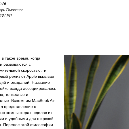
3:16
орь Голованов
NOV.RU
в такое время, когда
и развиваются с
жительной скоростью, и
вый релиз от Apple вызывает
ций и ожиданий. Название
инейке всегда ассоциировалось
ью, тонкостью и
стью. Вспомним MacBook Air –
ил представление о
ых компьютерах, сделав их
ми и удобными для широкой
и. Перенос этой философии