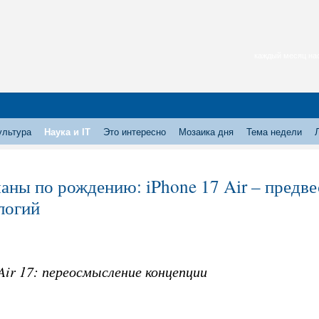
каждый месяц нас
ультура
Наука и IT
Это интересно
Мозаика дня
Тема недели
аны по рождению: iPhone 17 Air – предв
логий
Air 17: переосмысление концепции