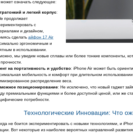
 может означать следующее:
тратонкий и легкий корпус
:
le продолжает
периментировать с
ериалами и дизайном,
емясь сделать
айфон 17 Air
симально эргономичным и
ятным в использовании.
можно, мы увидим новые сплавы или более тонкие компоненты, кот
 прочности.
ент на портативность и удобство
: iPhone Air может быть ориен
симальная мобильность и комфорт при длительном использовании.
имизированное распределение веса.
можное позиционирование
: Не исключено, что новый гаджет з
ду премиальными функциями и более доступной ценой, или же ста
цифические потребности.
Технологические Инновации: Что ожи
огда не боится экспериментировать с новыми технологиями, и iPhone
ции. Вот некоторые из наиболее вероятных направлений развития