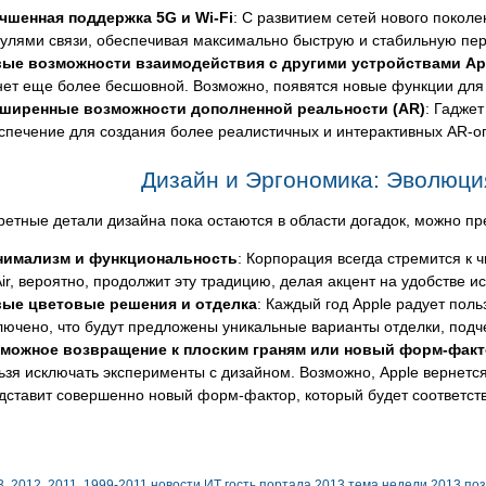
чшенная поддержка 5G и Wi-Fi
: С развитием сетей нового поко
улями связи, обеспечивая максимально быструю и стабильную пер
ые возможности взаимодействия с другими устройствами Ap
нет еще более бесшовной. Возможно, появятся новые функции для
ширенные возможности дополненной реальности (AR)
: Гадже
спечение для создания более реалистичных и интерактивных AR-о
Дизайн и Эргономика: Эволюци
ретные детали дизайна пока остаются в области догадок, можно 
имализм и функциональность
: Корпорация всегда стремится к 
Air, вероятно, продолжит эту традицию, делая акцент на удобстве и
ые цветовые решения и отделка
: Каждый год Apple радует пол
лючено, что будут предложены уникальные варианты отделки, под
можное возвращение к плоским граням или новый форм-фак
ьзя исключать эксперименты с дизайном. Возможно, Apple вернется
дставит совершенно новый форм-фактор, который будет соответство
3
2012
2011
1999-2011
новости ИТ
гость портала 2013
тема недели 2013
по