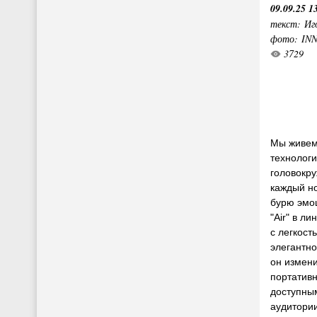
09.09.25 1
текст: Иг
фото: IN
3729
Мы живем 
технологи
головокру
каждый но
бурю эмо
"Air" в л
с легкост
элегантно
он измен
портативн
доступны
аудитори