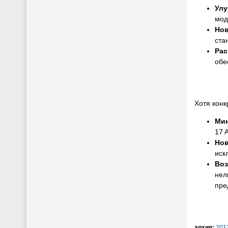
Улу
мод
Нов
ста
Рас
обе
Хотя конк
Мин
17 
Нов
иск
Воз
нел
пре
архив:
201