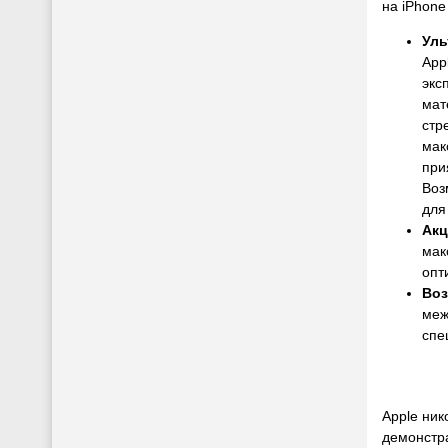
на iPhone
Уль
App
экс
мат
стр
мак
при
Воз
для
Акц
мак
опт
Воз
меж
спе
Apple ник
демонстра