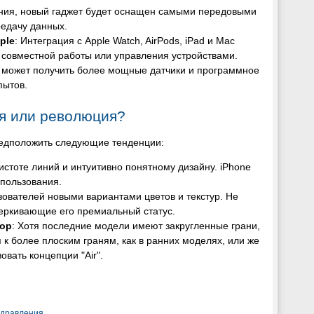
ления, новый гаджет будет оснащен самыми передовыми
едачу данных.
ple
: Интеграция с Apple Watch, AirPods, iPad и Mac
 совместной работы или управления устройствами.
т может получить более мощные датчики и программное
пытов.
я или революция?
предположить следующие тенденции:
чистоте линий и интуитивно понятному дизайну. iPhone
спользования.
ьзователей новыми вариантами цветов и текстур. Не
черкивающие его премиальный статус.
тор
: Хотя последние модели имеют закругленные грани,
 к более плоским граням, как в ранних моделях, или же
вать концепции "Air".
здравления