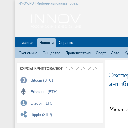
INNOV.RU | Информационный портал
Главная
Новости
Справка
Экономика
Общество
Происшествия
Спорт
Авто
К
КУРСЫ КРИПТОВАЛЮТ
Экспе
Bitcoin (BTC)
антиб
Ethereum (ETH)
Litecoin (LTC)
Узнав 
Ripple (XRP)