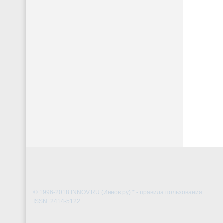
© 1996-2018
INNOV.RU (Иннов.ру)
* - правила пользования
ISSN: 2414-5122