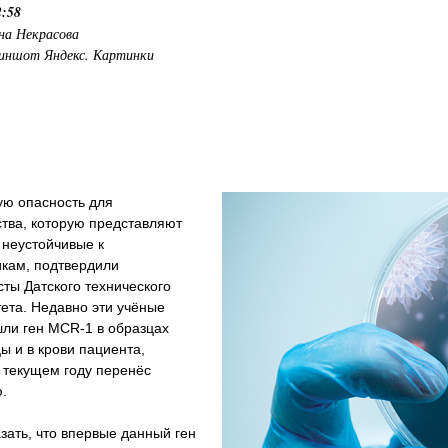
2:58
на Некрасова
иншот Яндекс. Картинки
ую опасность для
тва, которую представляют
 неустойчивые к
икам, подтвердили
ты Датского технического
ета. Недавно эти учёные
шли ген MCR-1 в образцах
ы и в крови пациента,
 текущем году перенёс
.
зать, что впервые данный ген