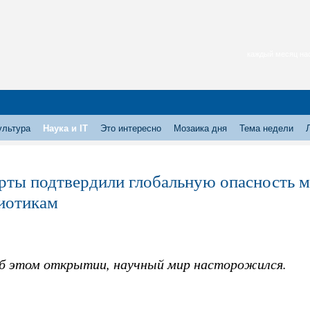
каждый месяц нас
ультура
Наука и IT
Это интересно
Мозаика дня
Тема недели
рты подтвердили глобальную опасность м
иотикам
об этом открытии, научный мир насторожился.