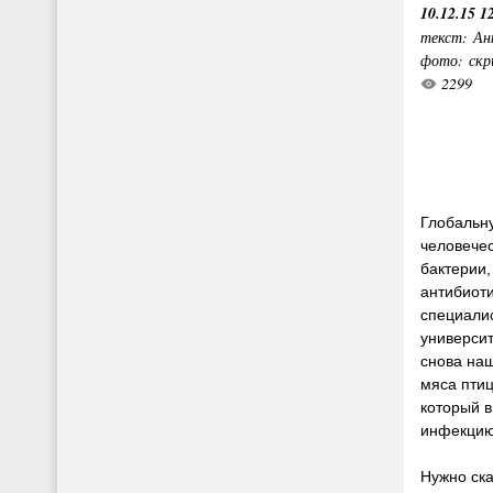
10.12.15 1
текст: Ан
фото: скр
2299
Глобальн
человечес
бактерии,
антибиот
специалис
университ
снова на
мяса птиц
который в
инфекцию
Нужно ска