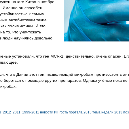
ужен на юге Китая в ноябре
а. Именно он способен
 устойчивостью к самым
ным антибиотикам такие
 как полимиксины. И это
на то, что уничтожать
е люди научились довольно
чёные установили, что ген MCR-1, действительно, очень опасен. Е
ивающее.
я, что в Дании этот ген, позволяющий микробам противостоять ант
 бороться с помощью других препаратов. Однако учёные пока не п
икробах.
3
2012
2011
1999-2011
новости ИТ
гость портала 2013
тема недели 2013
по