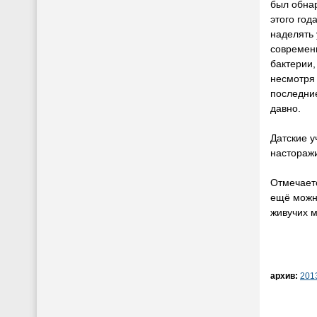
был обнар
этого год
наделять
современ
бактерии,
несмотря 
последни
давно.
Датские у
настораж
Отмечаетс
ещё можно
живучих м
архив:
201