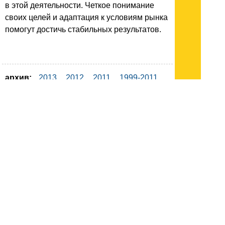
в этой деятельности. Четкое понимание
своих целей и адаптация к условиям рынка
помогут достичь стабильных результатов.
архив:
2013
2012
2011
1999-2011
новости ИТ
гость портала 2013
тема недели 2013
поздравления
Подписывайтесь на наш
канал
в
Яндекс.Дзен
Здесь есть другие наши
статьи!