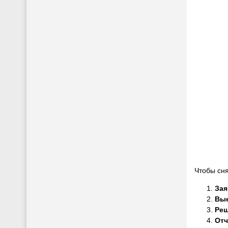
Чтобы сня
Зая
Вые
Реш
Отч