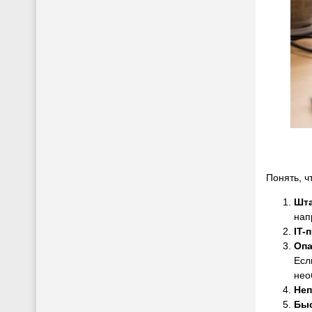
Понять, ч
Шта
нап
IT-
Опа
Есл
нео
Неп
Быс