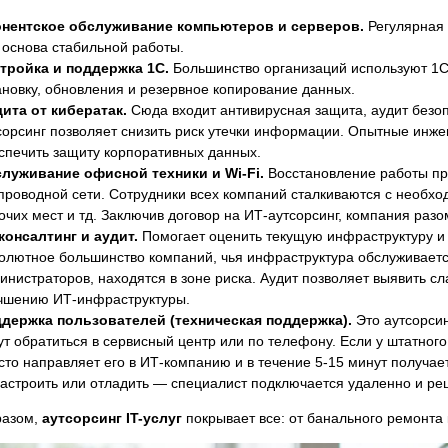
нентское обслуживание компьютеров и серверов.
Регулярная 
 основа стабильной работы.
тройка и поддержка 1С.
Большинство организаций используют 1С 
ановку, обновления и резервное копирование данных.
ита от кибератак.
Сюда входит антивирусная защита, аудит безопа
сорсинг позволяет снизить риск утечки информации. Опытные инж
спечить защиту корпоративных данных.
луживание офисной техники и Wi-Fi.
Восстановление работы при
проводной сети. Сотрудники всех компаний сталкиваются с необх
очих мест и тд. Заключив договор на ИТ-аутсорсинг, компания разо
консалтинг и аудит.
Помогает оценить текущую инфраструктуру и
олютное большинство компаний, чья инфраструктура обслуживаетс
инистраторов, находятся в зоне риска. Аудит позволяет выявить 
чшению ИТ-инфраструктуры.
держка пользователей (техническая поддержка).
Это аутсорсин
ут обратиться в сервисный центр или по телефону. Если у штатног
сто направляет его в ИТ-компанию и в течение 5-15 минут получае
настроить или отладить — специалист подключается удаленно и ре
разом,
аутсорсинг IT-услуг
покрывает все: от банального ремонта 