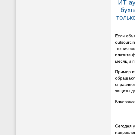
ИТ-ау
бухг
тольк
Если объя
outsourci
техническ
платите 
месяц и п
Пример из
обращаютс
справляе
защиты д
Ключевое
Сегодня у
направле