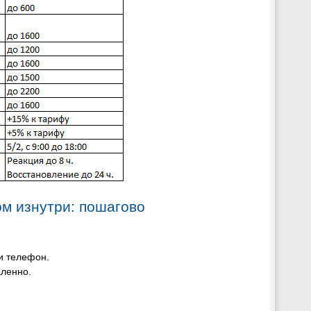
ом изнутри: пошагово
и телефон.
аленно.