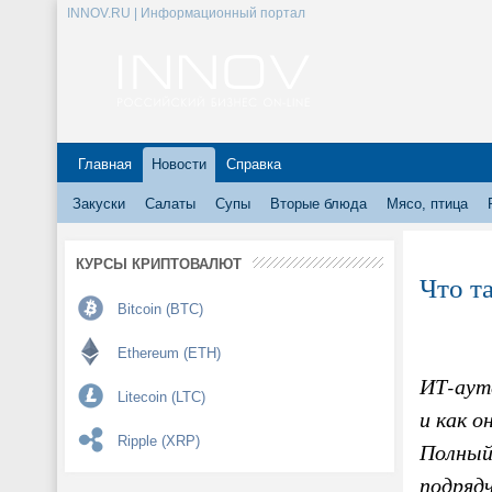
INNOV.RU | Информационный портал
Главная
Новости
Справка
Закуски
Салаты
Супы
Вторые блюда
Мясо, птица
КУРСЫ КРИПТОВАЛЮТ
Что т
Bitcoin (BTC)
Ethereum (ETH)
ИТ-аутс
Litecoin (LTC)
и как о
Ripple (XRP)
Полный 
подрядч