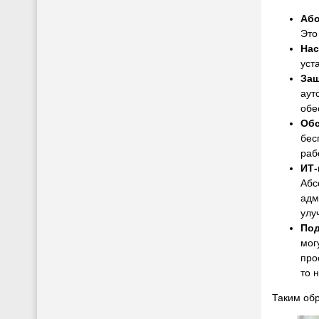
Або
Это
Нас
уст
Защ
аут
обе
Обс
бес
раб
ИТ-
Абс
адм
улу
Под
мог
про
то 
Таким об