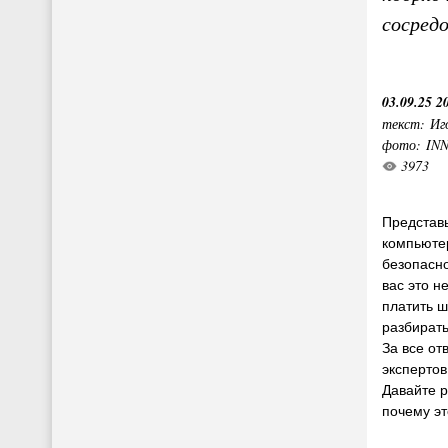
сосред
03.09.25 2
текст: Иг
фото: IN
3973
Представь
компьютер
безопасно
вас это н
платить 
разбирать
За все от
экспертов
Давайте р
почему эт