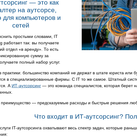
тсорсинг — это как
алтер на аутсорсе,
о для компьютеров и
сетей
снить простыми словами, IT
ng работает так: вы получаете
ий отдел «в аренду». То есть
фиксированную сумму за
олучаете полный набор услуг.
 практики: большинство компаний не держат в штате юриста или 
я в специализированные фирмы. С IT то же самое. Штатный систе
тся. А
ИТ-аутсорсинг
— это команда специалистов, которая берет н
анных.
 преимущество — предсказуемые расходы и быстрые решения лю
Что входит в ИТ-аутсорсинг? По
слуги IT-аутсорсинга охватывают весь спектр задач, которые ран
ния: