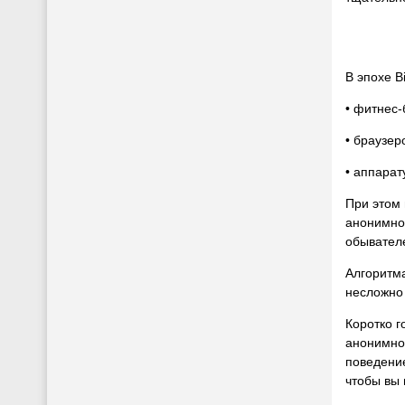
В эпохе B
• фитнес-
• браузер
• аппара
При этом 
анонимнос
обывателе
Алгоритма
несложно 
Коротко г
анонимнос
поведение
чтобы вы 