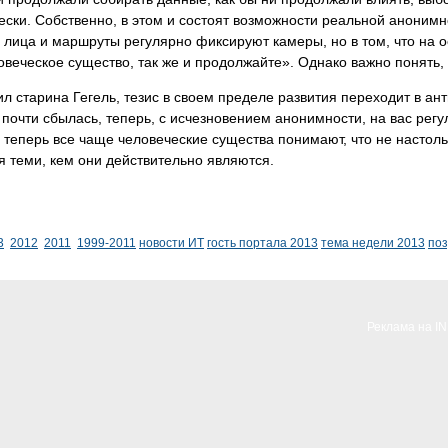
ески. Собственно, в этом и состоят возможности реальной анонимн
 лица и маршруты регулярно фиксируют камеры, но в том, что на о
овеческое существо, так же и продолжайте». Однако важно понять, 
ил старина Гегель, тезис в своем пределе развития переходит в а
почти сбылась, теперь, с исчезновением анонимности, на вас регу
 теперь все чаще человеческие существа понимают, что не настол
я теми, кем они действительно являются.
3
2012
2011
1999-2011
новости ИТ
гость портала 2013
тема недели 2013
по
Реклама на I