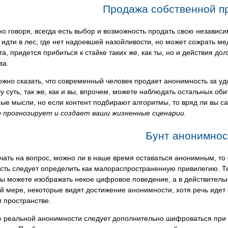
Продажа собственной п
о говоря, всегда есть выбор и возможность продать свою независи
идти в лес, где нет надоевшей назойливости, но может сожрать ме
а, придется прибиться к стайке таких же, как ты, но и действия д
ва.
ожно сказать, что современный человек продает анонимность за уд
у суть, так же, как и вы, впрочем, можете наблюдать остальных об
ые мысли, но если контент подбирают алгоритмы, то вряд ли вы с
о прогнозирует и создает ваши жизненные сценарии.
Бунт анонимнос
чать на вопрос, можно ли в наше время оставаться анонимным, то 
сть следует определить как малораспространенную привилегию. Т
ы можете изображать некое цифровое поведение, а в действительн
й мере, некоторые видят достижение анонимности, хотя речь идет
 пространстве.
е реальной анонимности следует дополнительно шифроваться при п