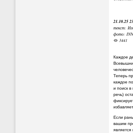
21.10.25 2
текст: Иг
фото: IN
3441
Каждое д
Всевышни
человечес
Теперь пр
каждое по
и поиск в
речь) ост
фиксируе
избавляет
Если рань
вашим пр
является