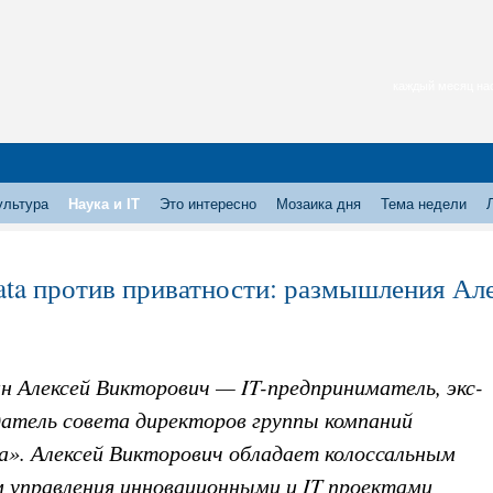
каждый месяц нас
ультура
Наука и IT
Это интересно
Мозаика дня
Тема недели
ata против приватности: размышления Ал
н Алексей Викторович — IT-предприниматель, экс-
датель совета директоров группы компаний
а». Алексей Викторович обладает колоссальным
 управления инновационными и IT проектами