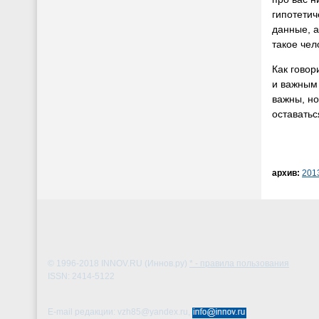
гипотетич
данные, а
такое чел
Как говор
и важным 
важны, но
оставатьс
архив:
201
© 1996-2018
INNOV.RU (Иннов.ру)
* - правила пользования
ISSN: 2414-5122
E-mail редакции: vzh85@yandex.ru,