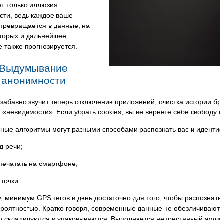
т только иллюзия
сти, ведь каждое ваше
превращается в данные, на
оторых и дальнейшее
 также прогнозируется.
Выдумывание
анонимности
забавно звучит теперь отключение приложений, очистка истории б
«невидимости». Если убрать cookies, вы не вернете себе свободу 
ные алгоритмы могут разными способами распознать вас и идент
д речи;
печатать на смартфоне;
 точки.
, минимум GPS тегов в день достаточно для того, чтобы распознат
ероятностью. Кратко говоря, современные данные не обезличивают
о складируются и упаковываются. Выполняется непрестанный ауди