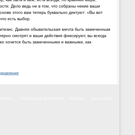
ости. Дело ведь не в том, что собраны некие ваши
снове этого вам теперь буквально диктуют: «Вы вот
что есть выбор.
нтитезис. Давняя обывательская мечта быть замеченным
лярно смотрят и ваши действия фиксируют, вы всегда
ько хочется быть замеченными и важными, как
здравления
NNOV.RU
Рецепты для диабетиков
Рецепты
Карта сайта