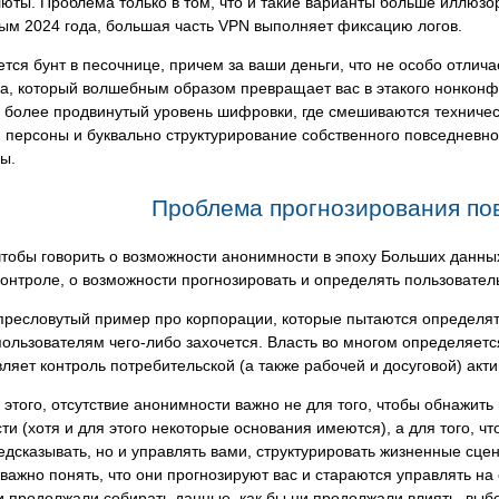
юты. Проблема только в том, что и такие варианты больше иллюзо
ым 2024 года, большая часть VPN выполняет фиксацию логов.
тся бунт в песочнице, причем за ваши деньги, что не особо отлича
ра, который волшебным образом превращает вас в этакого нонкон
 более продвинутый уровень шифровки, где смешиваются техничес
персоны и буквально структурирование собственного повседневного
ы.
Проблема прогнозирования по
чтобы говорить о возможности анонимности в эпоху Больших данны
контроле, о возможности прогнозировать и определять пользовател
ресловутый пример про корпорации, которые пытаются определять 
 пользователям чего-либо захочется. Власть во многом определяет
ляет контроль потребительской (а также рабочей и досуговой) акти
 этого, отсутствие анонимности важно не для того, чтобы обнажит
ти (хотя и для этого некоторые основания имеются), а для того, чт
едсказывать, но и управлять вами, структурировать жизненные сце
 важно понять, что они прогнозируют вас и стараются управлять на
и продолжали собирать данные, как бы ни продолжали влиять, выбор