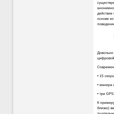
существуе
анонимно
действие 
основе к
поведение
Довольно 
цифровой 
Современ
• 15 секун
• манера 
• три GPS
К примеру
близко) в
тщательн