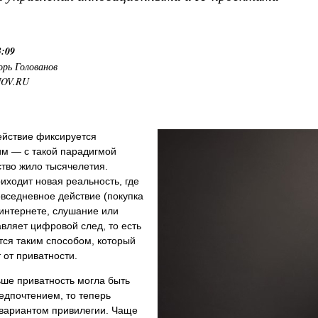
3:09
орь Голованов
NOV.RU
ействие фиксируется
м — с такой парадигмой
тво жило тысячелетия.
иходит новая реальность, где
вседневное действие (покупка
 интернете, слушание или
авляет цифровой след, то есть
тся таким способом, который
 от приватности.
ше приватность могла быть
едпочтением, то теперь
 вариантом привилегии. Чаще