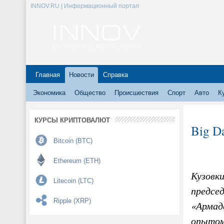
INNOV.RU | Информационный портал
Главная
Новости
Справка
Экономика
Общество
Происшествия
Спорт
Авто
К
КУРСЫ КРИПТОВАЛЮТ
Big D
Bitcoin (BTC)
Ethereum (ETH)
Кузовки
Litecoin (LTC)
предсе
Ripple (XRP)
«Армад
опытом