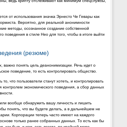
рны, ведь крипту отслеживают как минимум спецслужбы,
ется от использования значка Эрнесто Че Гевары как
формиста. Вероятно, для реальной анонимности
кие методы, осознанное создание собственной
 поведения в стиле Нео для того, чтобы в итоге выйти
ведения (резюме)
х, важно понять цель деанонимизации. Речь идет о
ьское поведение, то есть контролировать общество.
то, что пользователи станут хотеть, и контролировать
ся контролем экономического поведения, а сбор данных
вности.
ь или вообще обнаружить вашу личность и лишить
обы понять, что вы будете делать, а в дальнейшем не
нарии. Корпорации теперь часто имеют на каждого
 основе только ранее собранных данных. То есть как бы
, как быть и кем, есть всегда, по крайней мере,