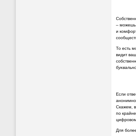
Собственн
– можешь 
и комфорт
сообщест
То есть м
видит ваш
собственн
буквальн
Если отве
анонимно
Скажем, в
по крайне
цифровом
Для боле