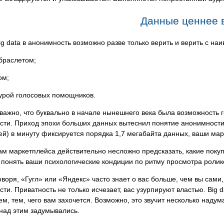
Данные ценнее 
ig data в анонимность возможно разве только верить и верить с н
браслетом;
ом;
турой голосовых помощников.
важно, что буквально в начале нынешнего века была возможность 
ти. Приход эпохи больших данных вытеснил понятие анонимности.
й) в минуту фиксируется порядка 1,7 мегабайта данных, ваши мар
м маркетплейса действительно несложно предсказать, какие покуп
понять ваши психологические кондиции по ритму просмотра ролик
оворя, «Гугл» или «Яндекс» часто знает о вас больше, чем вы сами,
ти. Приватность не только исчезает, вас узурпируют властью. Big 
м, тем, чего вам захочется. Возможно, это звучит несколько надуман
над этим задумывались.