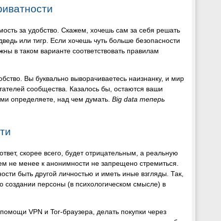
риватности
мость за удобство. Скажем, хочешь сам за себя решать
дведь или тигр. Если хочешь чуть больше безопасности
олжны в таком варианте соответствовать правилам
обство. Вы буквально выворачиваетесь наизнанку, и мир
итателей сообщества. Казалось бы, остаются ваши
ами определяете, над чем думать.
Big data теперь
ти
ответ, скорее всего, будет отрицательным, а реальную
ем не менее к анонимности не запрещено стремиться.
ости быть другой личностью и иметь иные взгляды. Так,
 о создании персоны (в психологическом смысле) в
омощи VPN и Tor-браузера, делать покупки через