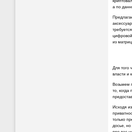
криптовал
а по данн
Предлагае
аксессуа
требуется
цифровой 
из матриц
Для того 
власти и 
Возьмем п
то, когда
предостав
Исходя из
приватнос
только пр
досье, но
про вас н