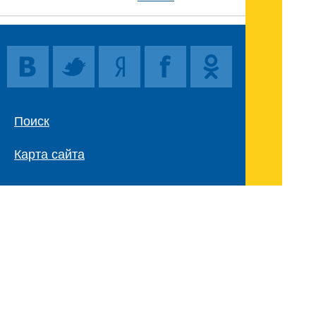
Поиск
Карта сайта
© 1996-2026 INNOV.RU (Иннов.ру) -
информационное агентство.
* -
правила пользования
ISSN: 2414-5122
E-mail редакции: