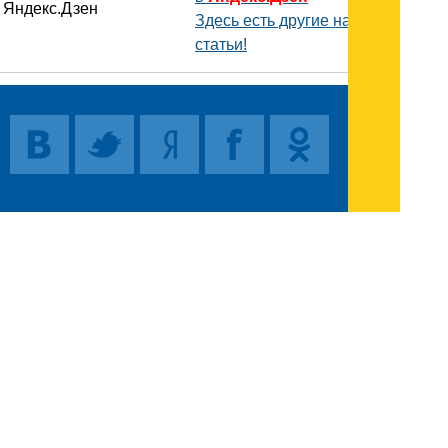
Здесь есть другие наши
статьи!
Поиск
Карта сайта
© 1996-2026 INNOV.RU (Иннов.ру) -
информационное агентство.
* -
правила пользования
ISSN: 2414-5122
E-mail редакции: